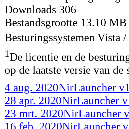
Downloads
306
Bestandsgrootte
13.10 M
Besturingssystemen
Vista 
1
De licentie en de besturin
op de laatste versie van de 
4 aug. 2020
NirLauncher v1
28 apr. 2020
NirLauncher v
23 mrt. 2020
NirLauncher v
16 feb. 2020
NirLauncher v