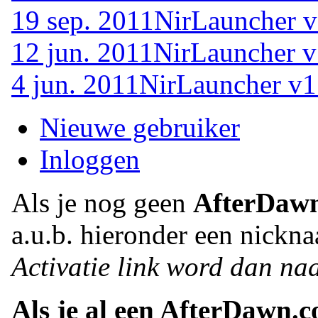
19 sep. 2011
NirLauncher v
12 jun. 2011
NirLauncher v
4 jun. 2011
NirLauncher v1
Nieuwe gebruiker
Inloggen
Als je nog geen
AfterDaw
a.u.b. hieronder een nickna
Activatie link word dan naa
Als je al een AfterDawn.