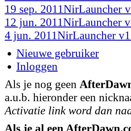
19 sep. 2011
NirLauncher v
12 jun. 2011
NirLauncher v
4 jun. 2011
NirLauncher v1
Nieuwe gebruiker
Inloggen
Als je nog geen
AfterDaw
a.u.b. hieronder een nickna
Activatie link word dan naa
Als je al een AfterDawn.