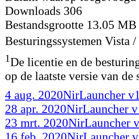
Downloads
306
Bestandsgrootte
13.05 M
Besturingssystemen
Vista 
1
De licentie en de besturin
op de laatste versie van de 
4 aug. 2020
NirLauncher v1
28 apr. 2020
NirLauncher v
23 mrt. 2020
NirLauncher v
16 feb. 2020
NirLauncher v