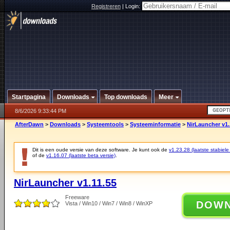
Registreren
|
Login:
Startpagina
Downloads
Top downloads
Meer
8/6/2026 9:33:44 PM
AfterDawn
>
Downloads
>
Systeemtools
>
Systeeminformatie
>
NirLauncher v1.
Dit is een oude versie van deze software. Je kunt ook de
v1.23.28 (laatste stabiele
of de
v1.16.07 (laatste beta versie)
.
NirLauncher v1.11.55
Freeware
DOW
Vista / Win10 / Win7 / Win8 / WinXP