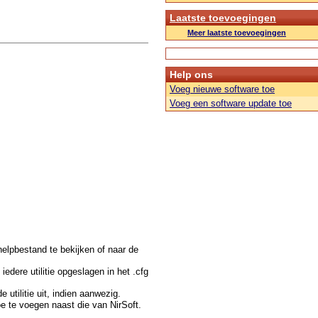
Laatste toevoegingen
Meer laatste toevoegingen
Help ons
Voeg nieuwe software toe
Voeg een software update toe
t helpbestand te bekijken of naar de
edere utilitie opgeslagen in het .cfg
utilitie uit, indien aanwezig.
e te voegen naast die van NirSoft.