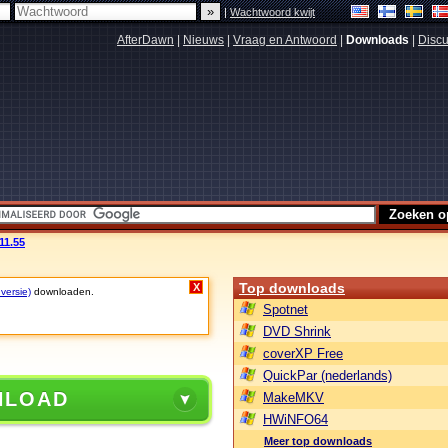
|
Wachtwoord kwijt
AfterDawn
|
Nieuws
|
Vraag en Antwoord
|
Downloads
|
Discu
11.55
Top downloads
X
 versie)
downloaden.
Spotnet
DVD Shrink
coverXP Free
QuickPar (nederlands)
NLOAD
MakeMKV
HWiNFO64
Meer top downloads