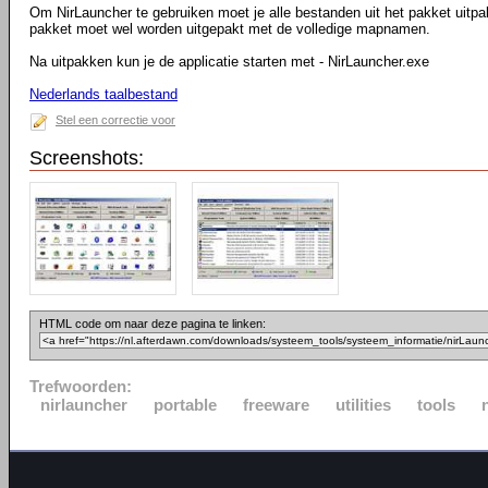
Om NirLauncher te gebruiken moet je alle bestanden uit het pakket uitpa
pakket moet wel worden uitgepakt met de volledige mapnamen.
Na uitpakken kun je de applicatie starten met - NirLauncher.exe
Nederlands taalbestand
Stel een correctie voor
Screenshots:
HTML code om naar deze pagina te linken:
Trefwoorden:
nirlauncher
portable
freeware
utilities
tools