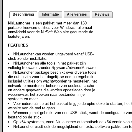
Beschrijving
Informatie
Alle versies
Reviews
NirLauncher
is een pakket met meer dan 150
portable freeware utilities voor Windows, allemaal
ontwikkeld voor de NirSoft Web site gedurende de
laatste jaren.
FEATURES
NirLauncher kan worden uitgevoerd vanaf USB-
stick zonder installatie.
NirLauncher en alle tools in het pakket zijn
volledig freeware, zonder Spyware/Adware/Malware.
NirLauncher package beschikt over diverse tools
die nuttig zijn voor het dagelijkse computergebruik,
inclusief utilities om wachtwoorden te herstellen, het
netwerk te monitoren, beheren van cookies, cache
en andere gegevens die worden opgeslagen door je
webbrowser, het zoeken naar bestanden in je
systeem en meer...
Voor iedere utilitie uit het pakket krijg je de optie deze te starten, he
website van de tool te gaan.
Wanneer je het gebruikt van een USB-stick, wordt de configuratie van i
bestand op de stick.
Op x64 systemen, voert NirLauncher automatisch de x64 versie van de 
NirLauncher biedt ook de mogelijkheid om extra software pakketten to