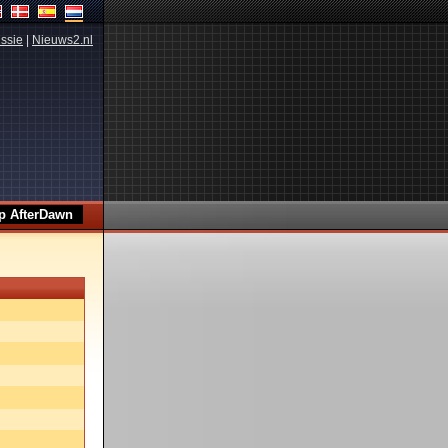
ssie
|
Nieuws2.nl