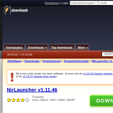
Registreren
|
Login:
Startpagina
Downloads
Top downloads
Meer
8/6/2026 7:33:18 AM
AfterDawn
>
Downloads
>
Systeemtools
>
Systeeminformatie
>
NirLauncher v1.
Dit is een oude versie van deze software. Je kunt ook de
v1.23.28 (laatste stabiele
of de
v1.16.07 (laatste beta versie)
.
NirLauncher v1.11.46
Freeware
DOW
Vista / Win10 / Win7 / Win8 / WinXP