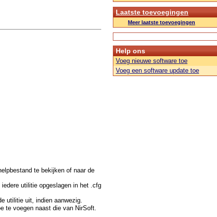
Laatste toevoegingen
Meer laatste toevoegingen
Help ons
Voeg nieuwe software toe
Voeg een software update toe
t helpbestand te bekijken of naar de
edere utilitie opgeslagen in het .cfg
utilitie uit, indien aanwezig.
e te voegen naast die van NirSoft.