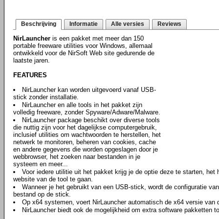
Beschrijving
Informatie
Alle versies
Reviews
NirLauncher
is een pakket met meer dan 150
portable freeware utilities voor Windows, allemaal
ontwikkeld voor de NirSoft Web site gedurende de
laatste jaren.
FEATURES
NirLauncher kan worden uitgevoerd vanaf USB-
stick zonder installatie.
NirLauncher en alle tools in het pakket zijn
volledig freeware, zonder Spyware/Adware/Malware.
NirLauncher package beschikt over diverse tools
die nuttig zijn voor het dagelijkse computergebruik,
inclusief utilities om wachtwoorden te herstellen, het
netwerk te monitoren, beheren van cookies, cache
en andere gegevens die worden opgeslagen door je
webbrowser, het zoeken naar bestanden in je
systeem en meer...
Voor iedere utilitie uit het pakket krijg je de optie deze te starten, he
website van de tool te gaan.
Wanneer je het gebruikt van een USB-stick, wordt de configuratie van i
bestand op de stick.
Op x64 systemen, voert NirLauncher automatisch de x64 versie van de 
NirLauncher biedt ook de mogelijkheid om extra software pakketten to