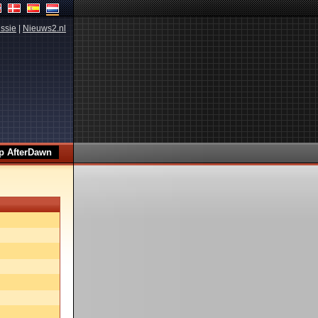
ssie
|
Nieuws2.nl