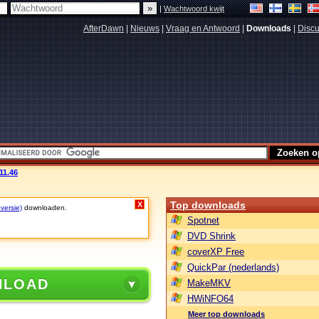
|
Wachtwoord kwijt
AfterDawn
|
Nieuws
|
Vraag en Antwoord
|
Downloads
|
Discu
11.46
Top downloads
X
 versie)
downloaden.
Spotnet
DVD Shrink
coverXP Free
QuickPar (nederlands)
NLOAD
MakeMKV
HWiNFO64
Meer top downloads