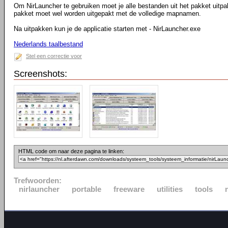
Om NirLauncher te gebruiken moet je alle bestanden uit het pakket uitpa
pakket moet wel worden uitgepakt met de volledige mapnamen.
Na uitpakken kun je de applicatie starten met - NirLauncher.exe
Nederlands taalbestand
Stel een correctie voor
Screenshots:
HTML code om naar deze pagina te linken:
Trefwoorden:
nirlauncher
portable
freeware
utilities
tools