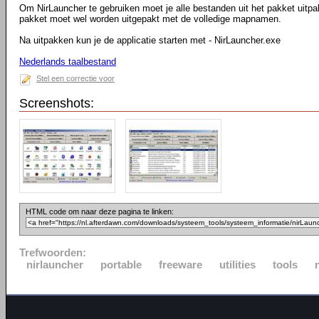
Om NirLauncher te gebruiken moet je alle bestanden uit het pakket uitpa
pakket moet wel worden uitgepakt met de volledige mapnamen.
Na uitpakken kun je de applicatie starten met - NirLauncher.exe
Nederlands taalbestand
Stel een correctie voor
Screenshots:
HTML code om naar deze pagina te linken:
Trefwoorden:
nirlauncher
portable
freeware
utilities
tools