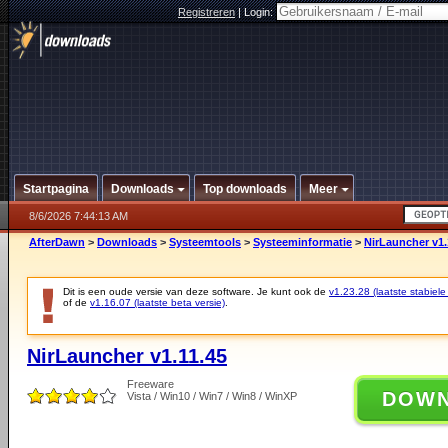
Registreren
|
Login:
Startpagina
Downloads
Top downloads
Meer
8/6/2026 7:44:13 AM
AfterDawn
>
Downloads
>
Systeemtools
>
Systeeminformatie
>
NirLauncher v1.
Dit is een oude versie van deze software. Je kunt ook de
v1.23.28 (laatste stabiele
of de
v1.16.07 (laatste beta versie)
.
NirLauncher v1.11.45
Freeware
DOW
Vista / Win10 / Win7 / Win8 / WinXP