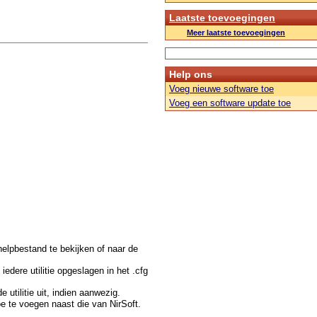
Laatste toevoegingen
Meer laatste toevoegingen
Help ons
Voeg nieuwe software toe
Voeg een software update toe
t helpbestand te bekijken of naar de
edere utilitie opgeslagen in het .cfg
utilitie uit, indien aanwezig.
e te voegen naast die van NirSoft.