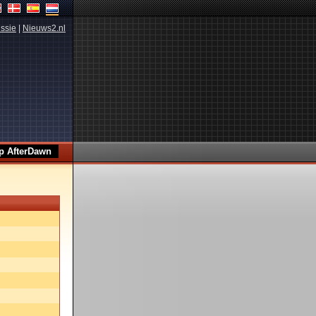
ssie
|
Nieuws2.nl