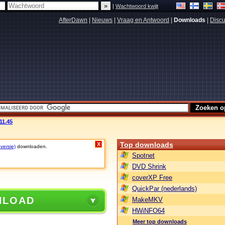
|
Wachtwoord kwijt
AfterDawn
|
Nieuws
|
Vraag en Antwoord
|
Downloads
|
Discu
11.45
Top downloads
X
 versie)
downloaden.
Spotnet
DVD Shrink
coverXP Free
QuickPar (nederlands)
NLOAD
MakeMKV
HWiNFO64
Meer top downloads