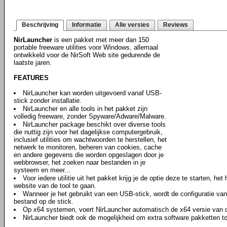
Beschrijving
Informatie
Alle versies
Reviews
NirLauncher
is een pakket met meer dan 150
portable freeware utilities voor Windows, allemaal
ontwikkeld voor de NirSoft Web site gedurende de
laatste jaren.
FEATURES
NirLauncher kan worden uitgevoerd vanaf USB-
stick zonder installatie.
NirLauncher en alle tools in het pakket zijn
volledig freeware, zonder Spyware/Adware/Malware.
NirLauncher package beschikt over diverse tools
die nuttig zijn voor het dagelijkse computergebruik,
inclusief utilities om wachtwoorden te herstellen, het
netwerk te monitoren, beheren van cookies, cache
en andere gegevens die worden opgeslagen door je
webbrowser, het zoeken naar bestanden in je
systeem en meer...
Voor iedere utilitie uit het pakket krijg je de optie deze te starten, he
website van de tool te gaan.
Wanneer je het gebruikt van een USB-stick, wordt de configuratie van i
bestand op de stick.
Op x64 systemen, voert NirLauncher automatisch de x64 versie van de 
NirLauncher biedt ook de mogelijkheid om extra software pakketten to