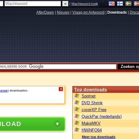
|
Wachtwoord kwijt
AfterDawn
|
Nieuws
|
Vraag en Antwoord
|
Downloads
|
Discu
Top downloads
X
versie)
downloaden.
Spotnet
DVD Shrink
coverXP Free
QuickPar (nederlands)
NLOAD
MakeMKV
HWiNFO64
Meer top downloads