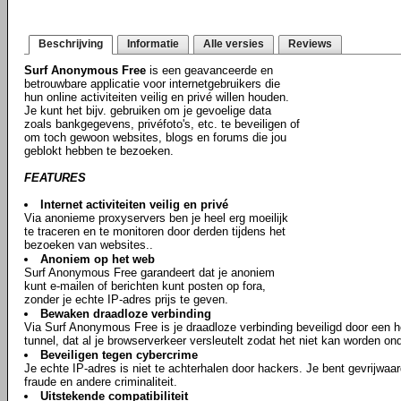
Beschrijving
Informatie
Alle versies
Reviews
Surf Anonymous Free
is een geavanceerde en
betrouwbare applicatie voor internetgebruikers die
hun online activiteiten veilig en privé willen houden.
Je kunt het bijv. gebruiken om je gevoelige data
zoals bankgegevens, privéfoto's, etc. te beveiligen of
om toch gewoon websites, blogs en forums die jou
geblokt hebben te bezoeken.
FEATURES
Internet activiteiten veilig en privé
Via anonieme proxyservers ben je heel erg moeilijk
te traceren en te monitoren door derden tijdens het
bezoeken van websites..
Anoniem op het web
Surf Anonymous Free garandeert dat je anoniem
kunt e-mailen of berichten kunt posten op fora,
zonder je echte IP-adres prijs te geven.
Bewaken draadloze verbinding
Via Surf Anonymous Free is je draadloze verbinding beveiligd door een he
tunnel, dat al je browserverkeer versleutelt zodat het niet kan worden o
Beveiligen tegen cybercrime
Je echte IP-adres is niet te achterhalen door hackers. Je bent gevrijwaard
fraude en andere criminaliteit.
Uitstekende compatibiliteit