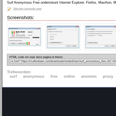
Surf Anonymous Free ondersteunt Internet Explorer, Firefox, Maxthon, 
Stel een correctie voor
Screenshots:
HTML code om naar deze pagina te linken:
Trefwoorden:
surf
anonymous
free
online
anoniem
proxy