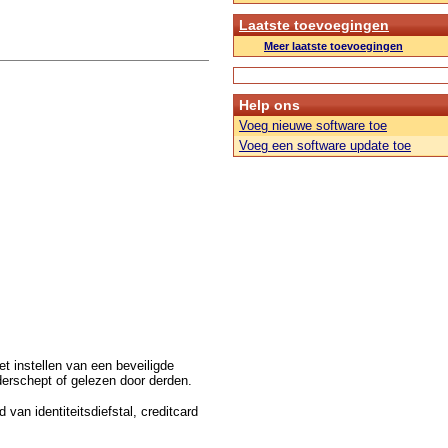
Laatste toevoegingen
Meer laatste toevoegingen
Help ons
Voeg nieuwe software toe
Voeg een software update toe
t instellen van een beveiligde
nderschept of gelezen door derden.
 van identiteitsdiefstal, creditcard