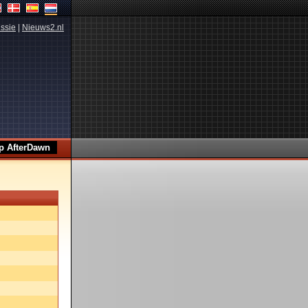
ssie
|
Nieuws2.nl