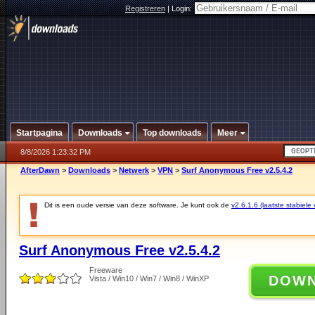
Registreren
|
Login:
Startpagina
Downloads
Top downloads
Meer
8/8/2026 1:23:32 PM
AfterDawn
>
Downloads
>
Netwerk
>
VPN
>
Surf Anonymous Free v2.5.4.2
Dit is een oude versie van deze software. Je kunt ook de
v2.6.1.6 (laatste stabiele 
Surf Anonymous Free v2.5.4.2
Freeware
DOW
Vista / Win10 / Win7 / Win8 / WinXP