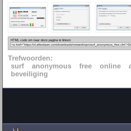
HTML code om naar deze pagina te linken:
Trefwoorden:
surf
anonymous
free
online
beveiliging