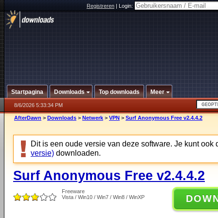
Registreren
|
Login:
Startpagina
Downloads
Top downloads
Meer
8/6/2026 5:33:34 PM
AfterDawn
>
Downloads
>
Netwerk
>
VPN
>
Surf Anonymous Free v2.4.4.2
Dit is een oude versie van deze software. Je kunt ook
versie)
downloaden.
Surf Anonymous Free v2.4.4.2
Freeware
DOW
Vista / Win10 / Win7 / Win8 / WinXP