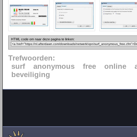
HTML code om naar deze pagina te linken:
Trefwoorden:
surf
anonymous
free
online
beveiliging