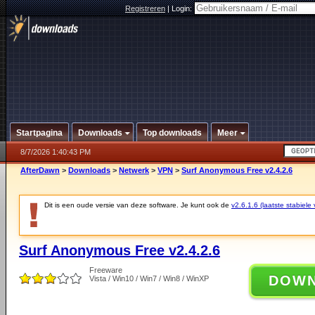
Registreren
|
Login:
Startpagina
Downloads
Top downloads
Meer
8/7/2026 1:40:43 PM
AfterDawn
>
Downloads
>
Netwerk
>
VPN
>
Surf Anonymous Free v2.4.2.6
Dit is een oude versie van deze software. Je kunt ook de
v2.6.1.6 (laatste stabiele 
Surf Anonymous Free v2.4.2.6
Freeware
DOW
Vista / Win10 / Win7 / Win8 / WinXP