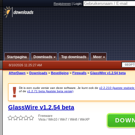
Registreren
|
Login:
Startpagina
Downloads
Top downloads
Meer
8/10/2026 11:25:27 AM
AfterDawn
>
Downloads
>
Beveiliging
>
Firewalls
>
GlassWire v1.2.54 beta
Dit is een oude versie van deze software. Je kunt ook de
v2.2.210 (laatste stabiele
of de
v1.2.71 beta (laatste beta versie)
.
GlassWire v1.2.54 beta
Freeware
DOW
Vista / Win10 / Win7 / Win8 / WinXP