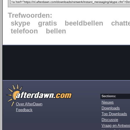
Trefwoorden:
skype
gratis
beeldbellen
chatt
telefoon
bellen
Sections:
Nieuws
Over AfterDawn
Downloads
Feedback
Top Downloads
Discussie
Vraag en Antwoo