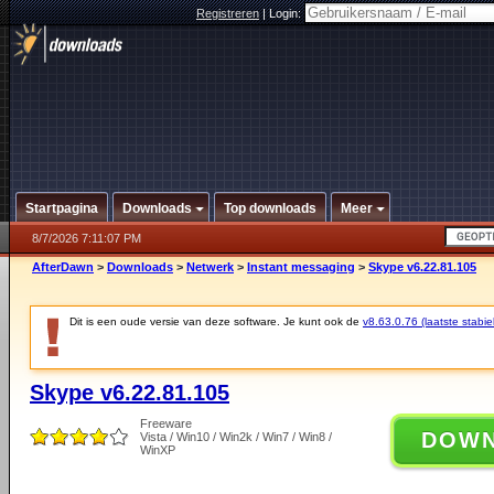
Registreren
|
Login:
Startpagina
Downloads
Top downloads
Meer
8/7/2026 7:11:07 PM
AfterDawn
>
Downloads
>
Netwerk
>
Instant messaging
>
Skype v6.22.81.105
Dit is een oude versie van deze software. Je kunt ook de
v8.63.0.76 (laatste stabie
Skype v6.22.81.105
Freeware
DOW
Vista / Win10 / Win2k / Win7 / Win8 /
WinXP