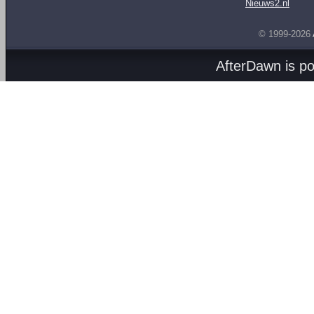
Nieuws2.nl
© 1999-2026
AfterDawn is p