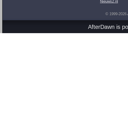
Nieuws2.nl
© 1999-2026
AfterDawn is p