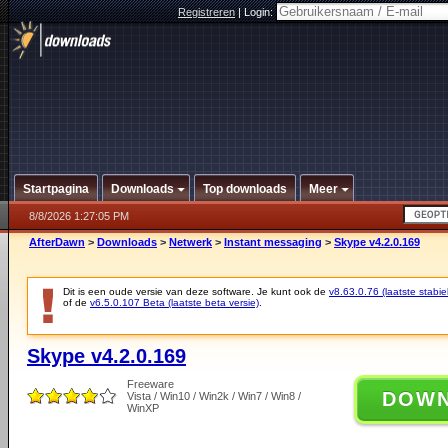
Registreren
|
Login:
Startpagina
Downloads
Top downloads
Meer
8/8/2026 1:27:05 PM
AfterDawn
>
Downloads
>
Netwerk
>
Instant messaging
>
Skype v4.2.0.169
Dit is een oude versie van deze software. Je kunt ook de
v8.63.0.76 (laatste stabie
of de
v6.5.0.107 Beta (laatste beta versie)
.
Skype v4.2.0.169
Freeware
DOW
Vista / Win10 / Win2k / Win7 / Win8 /
WinXP