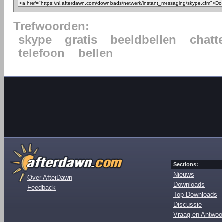
Trefwoorden:
skype
gratis
beeldbellen
chatt
telefoon
bellen
Sections:
Nieuws
Over AfterDawn
Downloads
Feedback
Top Downloads
Discussie
Vraag en Antwoo