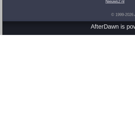
Nieuws2.nl
© 1999-2026
AfterDawn is p