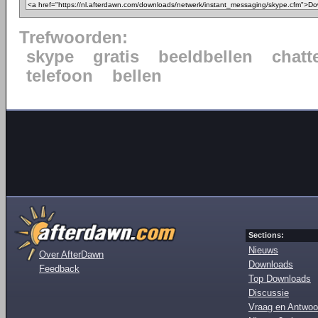
Trefwoorden:
skype
gratis
beeldbellen
chatt
telefoon
bellen
Sections:
Nieuws
Over AfterDawn
Downloads
Feedback
Top Downloads
Discussie
Vraag en Antwoo