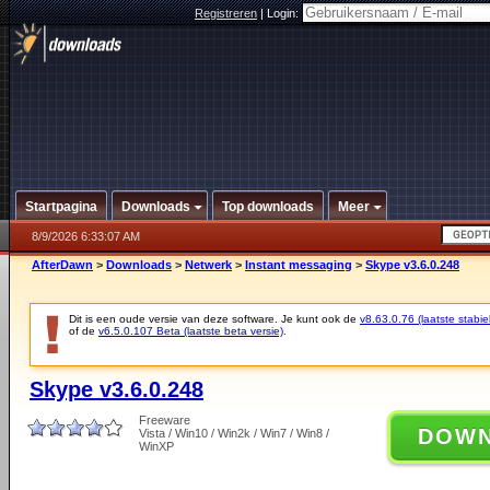
Registreren
|
Login:
Startpagina
Downloads
Top downloads
Meer
8/9/2026 6:33:07 AM
AfterDawn
>
Downloads
>
Netwerk
>
Instant messaging
>
Skype v3.6.0.248
Dit is een oude versie van deze software. Je kunt ook de
v8.63.0.76 (laatste stabie
of de
v6.5.0.107 Beta (laatste beta versie)
.
Skype v3.6.0.248
Freeware
DOW
Vista / Win10 / Win2k / Win7 / Win8 /
WinXP