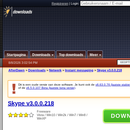
Registreren
|
Login:
Startpagina
Downloads
Top downloads
Meer
8/8/2026 3:02:54 PM
AfterDawn
>
Downloads
>
Netwerk
>
Instant messaging
>
Skype v3.0.0.218
Dit is een oude versie van deze software. Je kunt ook de
v8.63.0.76 (laatste stabie
of de
v6.5.0.107 Beta (laatste beta versie)
.
Skype v3.0.0.218
Freeware
DOW
Vista / Win10 / Win2k / Win7 / Win8 /
WinXP