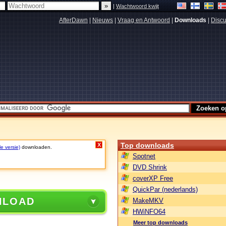
|
Wachtwoord kwijt
AfterDawn
|
Nieuws
|
Vraag en Antwoord
|
Downloads
|
Discu
Top downloads
X
le versie)
downloaden.
Spotnet
DVD Shrink
coverXP Free
QuickPar (nederlands)
NLOAD
MakeMKV
HWiNFO64
Meer top downloads