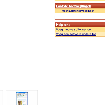
Laatste toevoegingen
Meer laatste toevoegingen
Help ons
Voeg nieuwe software toe
Voeg een software update toe