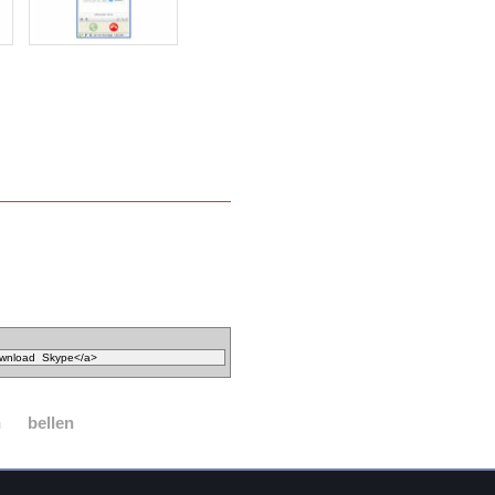
n
bellen