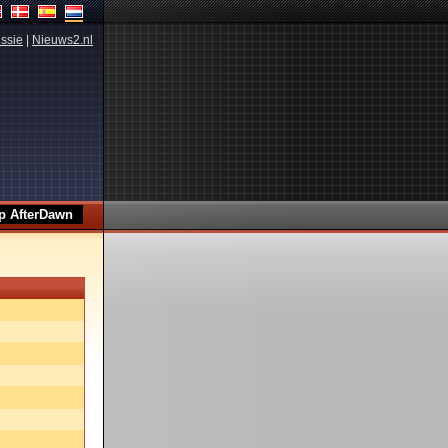
ssie
|
Nieuws2.nl