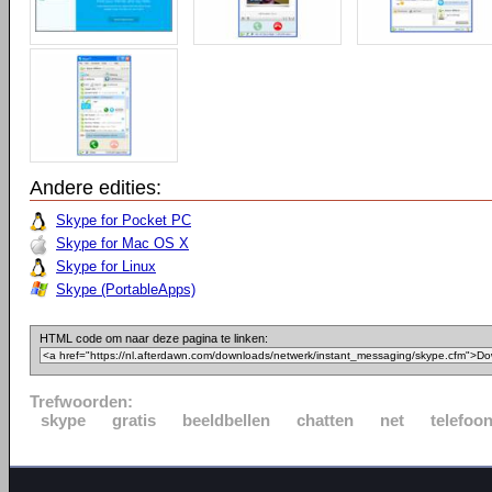
Andere edities:
Skype for Pocket PC
Skype for Mac OS X
Skype for Linux
Skype (PortableApps)
HTML code om naar deze pagina te linken:
Trefwoorden:
skype
gratis
beeldbellen
chatten
net
telefoo