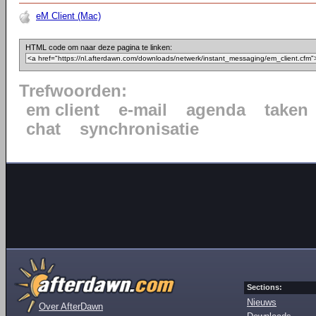
eM Client (Mac)
HTML code om naar deze pagina te linken:
Trefwoorden:
em client
e-mail
agenda
taken
chat
synchronisatie
Sections:
Nieuws
Over AfterDawn