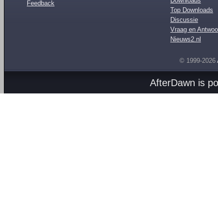
Downloads
Feedback
Top Downloads
Discussie
Vraag en Antwoo
Nieuws2.nl
© 1999-2026
AfterDawn is p