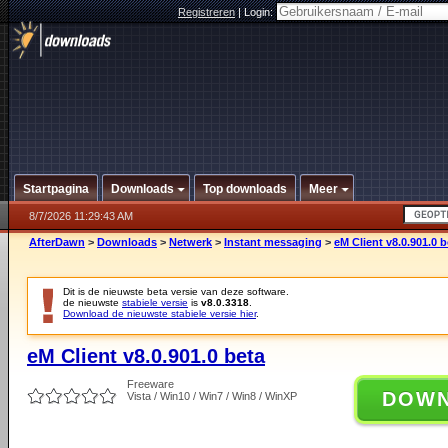
Registreren
|
Login:
Startpagina
Downloads
Top downloads
Meer
8/7/2026 11:29:43 AM
AfterDawn
>
Downloads
>
Netwerk
>
Instant messaging
>
eM Client v8.0.901.0 b
Dit is de nieuwste beta versie van deze software.
de nieuwste
stabiele versie
is
v8.0.3318
.
Download de nieuwste stabiele versie hier
.
eM Client v8.0.901.0 beta
Freeware
DOW
Vista / Win10 / Win7 / Win8 / WinXP