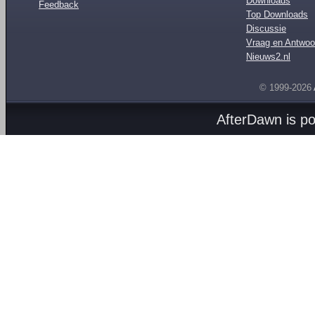
Downloads
Feedback
Top Downloads
Discussie
Vraag en Antwoo
Nieuws2.nl
© 1999-2026
AfterDawn is p