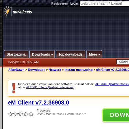
Registreren
|
Login:
Startpagina
Downloads
Top downloads
Meer
8/8/2026 10:39:55 AM
AfterDawn
>
Downloads
>
Netwerk
>
Instant messaging
>
eM Client v7.2.36908.
Dit is een oude versie van deze software. Je kunt ook de
v8.0.3318 (laatste stabiel
of de
v8.0.901.0 beta (laatste beta versie)
.
eM Client v7.2.36908.0
Freeware
DOW
Vista / Win10 / Win7 / Win8 / WinXP