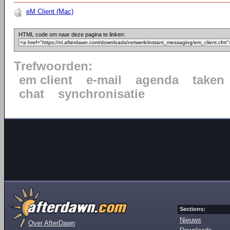
eM Client (Mac)
HTML code om naar deze pagina te linken:
Trefwoorden:
em client
e-mail
agenda
taken
chat
synchronisatie
Sections:
Nieuws
Over AfterDawn