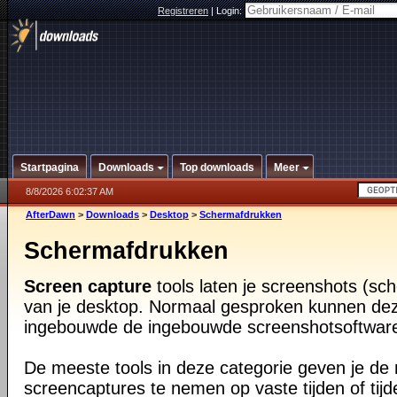
Registreren
|
Login:
Startpagina
Downloads
Top downloads
Meer
8/8/2026 6:02:37 AM
AfterDawn
>
Downloads
>
Desktop
>
Schermafdrukken
Schermafdrukken
Screen capture
tools laten je screenshots (s
van je desktop. Normaal gesproken kunnen dez
ingebouwde de ingebouwde screenshotsoftwar
De meeste tools in deze categorie geven je de 
screencaptures te nemen op vaste tijden of tij