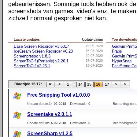
gebeurtenissen. Sommige tools hebben ook de 
screenshots van games, video's enz. te maken,
zichzelf normaal gesproken niet kan.
Laatste updates
Update datum
Top download
Ease Screen Recorder v3.6017
16-09-2020
Gadwin PrintS
IceCream Screen Recorder v6.23
16-08-2020
Fraps
Screenpresso v1.8.3
29-07-2020
Gadwin PrintS
ScreenToGif (Portable) v2.26.1
18-07-2020
HyperSnap
ScreenToGif v2.26.1
18-07-2020
FastStone Ca
Bladzijde 16/17:
...
1
14
15
16
17
Free Snipping Tool v1.0.0.0
Update datum:
14-02-2018
Downloads :
0
Bestandsgrootte
Screentake v2.0.1.1
Update datum:
14-02-2018
Downloads :
0
Bestandsgrootte
ScreenSharp v1.2.5