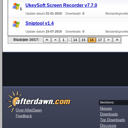
UkeySoft Screen Recorder v7.7.0
Update datum:
31-01-2019
Downloads :
0
Bestandsgrootte
Sniptool v1.4
Update datum:
15-07-2019
Downloads :
0
Bestandsgrootte
Bladzijde 16/17:
...
1
14
15
16
17
Sections:
Nieuws
Over AfterDawn
Downloads
Feedback
Top Downloads
Discussie