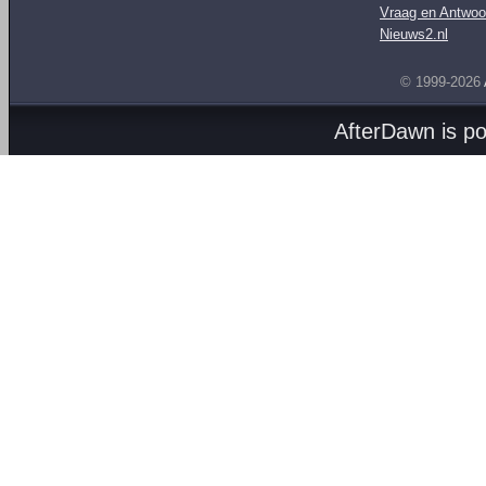
Vraag en Antwoo
Nieuws2.nl
© 1999-2026
AfterDawn is p