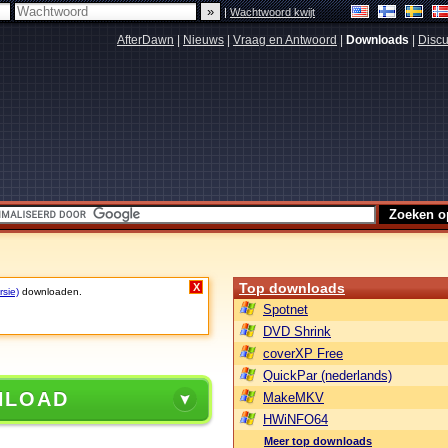
|
Wachtwoord kwijt
AfterDawn
|
Nieuws
|
Vraag en Antwoord
|
Downloads
|
Discu
Top downloads
X
rsie)
downloaden.
Spotnet
DVD Shrink
coverXP Free
QuickPar (nederlands)
NLOAD
MakeMKV
HWiNFO64
Meer top downloads