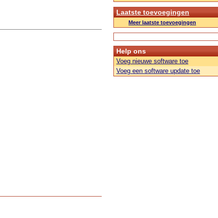
Laatste toevoegingen
Meer laatste toevoegingen
Help ons
Voeg nieuwe software toe
Voeg een software update toe