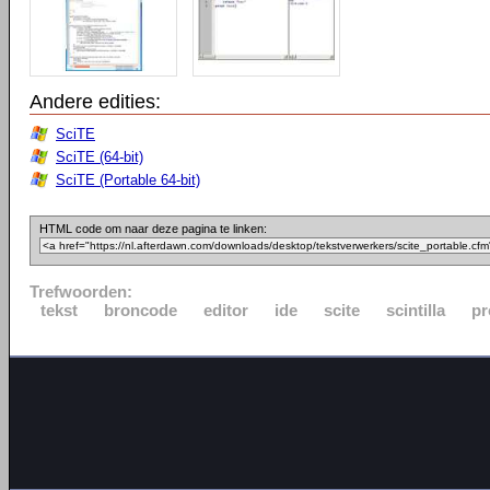
Andere edities:
SciTE
SciTE (64-bit)
SciTE (Portable 64-bit)
HTML code om naar deze pagina te linken:
Trefwoorden:
tekst
broncode
editor
ide
scite
scintilla
p