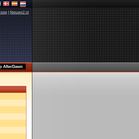
ssie
|
Nieuws2.nl