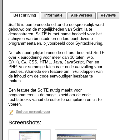
Beschrijving
Informatie
Alle versies
Reviews
SciTE
is een broncode-editor die oorspronkelijk werd
gebouwd om de mogelijkheden van Scintilla te
demonstreren. SciTE is met name bedoeld voor het
schrijven van broncode en ondersteunt diverse
programmeertalen, bijvoorbeeld door Syntaxkleuring.
Net als soortgelijke broncode-editors, beschikt SciTE
over kleurcodering voor meer dan 30 talen, w.o.
C(++), C#, CSS, HTML, Java, JavaScript, Perl en
PHP. Voor sommige talen is er code-aanvulling voor
functies. Alsmede een feature om in-/uitklappen van
de inhoud om de code eenvoudiger leesbaar te
maken.
Een feature dat SciTE nuttig maakt voor
programmeren is de mogelijkheid om de code
rechtstreeks vanuit de editor te compileren en uit te
voeren.
Stel een correctie voor
Screenshots: