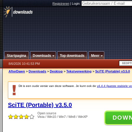
Registreren
|
Login:
Startpagina
Downloads
Top downloads
Meer
8/6/2026 10:41:53 PM
AfterDawn
>
Downloads
>
Desktop
>
Tekstverwerking
>
SciTE (Portable) v3.5.0
Dit is een oude versie van deze software. Je kunt ook de
v4.4.4 (laatste stabiele ve
SciTE (Portable) v3.5.0
Open source
DOW
Vista / Win10 / Win7 / Win8 / WinXP