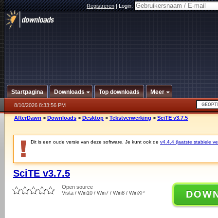
Registreren
|
Login:
Startpagina
Downloads
Top downloads
Meer
8/10/2026 8:33:56 PM
AfterDawn
>
Downloads
>
Desktop
>
Tekstverwerking
>
SciTE v3.7.5
Dit is een oude versie van deze software. Je kunt ook de
v4.4.4 (laatste stabiele ve
SciTE v3.7.5
Open source
DOW
Vista / Win10 / Win7 / Win8 / WinXP