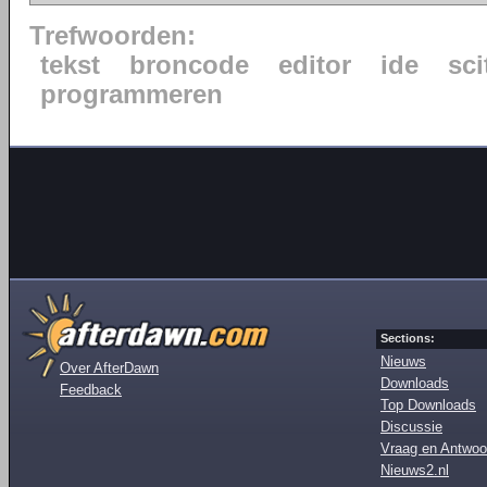
Trefwoorden:
tekst
broncode
editor
ide
sci
programmeren
Sections:
Nieuws
Over AfterDawn
Downloads
Feedback
Top Downloads
Discussie
Vraag en Antwoo
Nieuws2.nl