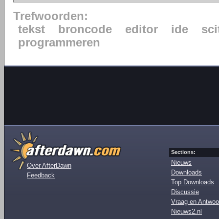
Trefwoorden:
tekst
broncode
editor
ide
sci
programmeren
Sections:
Nieuws
Over AfterDawn
Downloads
Feedback
Top Downloads
Discussie
Vraag en Antwoo
Nieuws2.nl