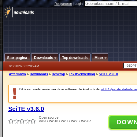
Registreren
|
Login:
Startpagina
Downloads
Top downloads
Meer
8/8/2026 8:32:05 AM
AfterDawn
>
Downloads
>
Desktop
>
Tekstverwerking
>
SciTE v3.6.0
Dit is een oude versie van deze software. Je kunt ook de
v4.4.4 (laatste stabiele ve
SciTE v3.6.0
Open source
DOW
Vista / Win10 / Win7 / Win8 / WinXP