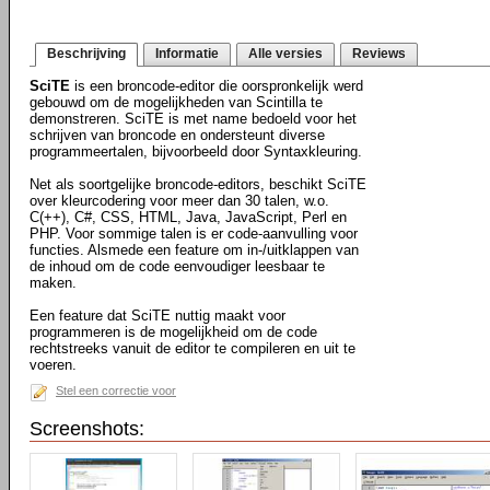
Beschrijving
Informatie
Alle versies
Reviews
SciTE
is een broncode-editor die oorspronkelijk werd
gebouwd om de mogelijkheden van Scintilla te
demonstreren. SciTE is met name bedoeld voor het
schrijven van broncode en ondersteunt diverse
programmeertalen, bijvoorbeeld door Syntaxkleuring.
Net als soortgelijke broncode-editors, beschikt SciTE
over kleurcodering voor meer dan 30 talen, w.o.
C(++), C#, CSS, HTML, Java, JavaScript, Perl en
PHP. Voor sommige talen is er code-aanvulling voor
functies. Alsmede een feature om in-/uitklappen van
de inhoud om de code eenvoudiger leesbaar te
maken.
Een feature dat SciTE nuttig maakt voor
programmeren is de mogelijkheid om de code
rechtstreeks vanuit de editor te compileren en uit te
voeren.
Stel een correctie voor
Screenshots: