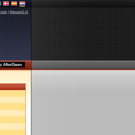
ssie
|
Nieuws2.nl