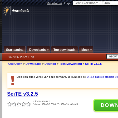
Registreren
|
Login:
Startpagina
Downloads
Top downloads
Meer
8/6/2026 1:06:41 PM
AfterDawn
>
Downloads
>
Desktop
>
Tekstverwerking
>
SciTE v3.2.5
Dit is een oude versie van deze software. Je kunt ook de
v4.4.4 (laatste stabiele ve
SciTE v3.2.5
Open source
DOW
Vista / Win10 / Win7 / Win8 / WinXP