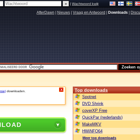
|
Wachtwoord kwijt
AfterDawn
|
Nieuws
|
Vraag en Antwoord
|
Downloads
|
Discu
Top downloads
X
rsie)
downloaden.
Spotnet
DVD Shrink
coverXP Free
QuickPar (nederlands)
NLOAD
MakeMKV
HWiNFO64
Meer top downloads