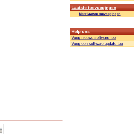
Laatste toevoegingen
Meer laatste toevoegingen
Help ons
Voeg nieuwe software toe
Voeg een software update toe