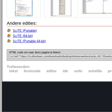
Andere edities:
SciTE (Portable)
SciTE (64-bit)
SciTE (Portable 64-bit)
HTML code om naar deze pagina te linken:
Trefwoorden:
tekst
broncode
editor
ide
scite
scintilla
p