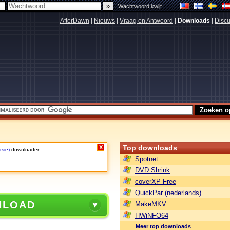
|
Wachtwoord kwijt
AfterDawn
|
Nieuws
|
Vraag en Antwoord
|
Downloads
|
Discu
Top downloads
X
rsie)
downloaden.
Spotnet
DVD Shrink
coverXP Free
QuickPar (nederlands)
NLOAD
MakeMKV
HWiNFO64
Meer top downloads