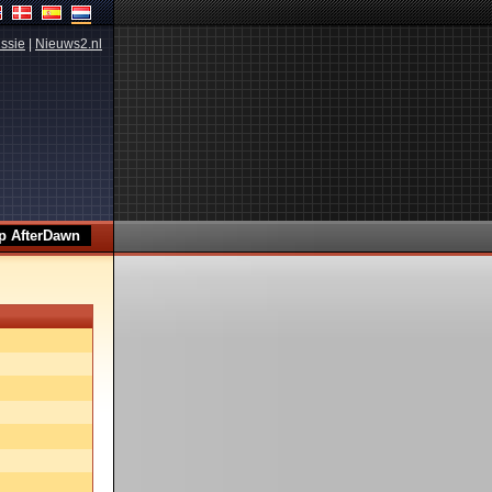
ssie
|
Nieuws2.nl