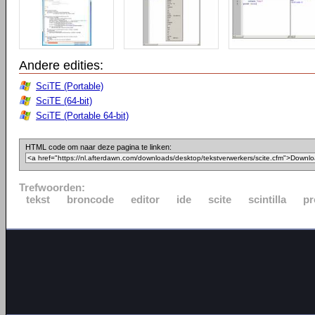
Andere edities:
SciTE (Portable)
SciTE (64-bit)
SciTE (Portable 64-bit)
HTML code om naar deze pagina te linken:
Trefwoorden:
tekst
broncode
editor
ide
scite
scintilla
p