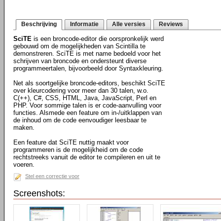
Beschrijving
Informatie
Alle versies
Reviews
SciTE
is een broncode-editor die oorspronkelijk werd
gebouwd om de mogelijkheden van Scintilla te
demonstreren. SciTE is met name bedoeld voor het
schrijven van broncode en ondersteunt diverse
programmeertalen, bijvoorbeeld door Syntaxkleuring.
Net als soortgelijke broncode-editors, beschikt SciTE
over kleurcodering voor meer dan 30 talen, w.o.
C(++), C#, CSS, HTML, Java, JavaScript, Perl en
PHP. Voor sommige talen is er code-aanvulling voor
functies. Alsmede een feature om in-/uitklappen van
de inhoud om de code eenvoudiger leesbaar te
maken.
Een feature dat SciTE nuttig maakt voor
programmeren is de mogelijkheid om de code
rechtstreeks vanuit de editor te compileren en uit te
voeren.
Stel een correctie voor
Screenshots: