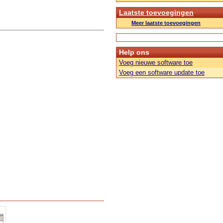
Laatste toevoegingen
Meer laatste toevoegingen
Help ons
Voeg nieuwe software toe
Voeg een software update toe