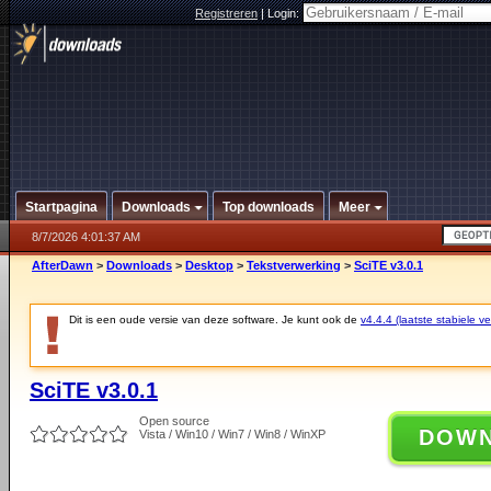
Registreren
|
Login:
Startpagina
Downloads
Top downloads
Meer
8/7/2026 4:01:37 AM
AfterDawn
>
Downloads
>
Desktop
>
Tekstverwerking
>
SciTE v3.0.1
Dit is een oude versie van deze software. Je kunt ook de
v4.4.4 (laatste stabiele ve
SciTE v3.0.1
Open source
DOW
Vista / Win10 / Win7 / Win8 / WinXP