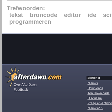
Trefwoorden:
tekst
broncode
editor
ide
sci
programmeren
Sections:
Nieuws
Over AfterDawn
Downloads
Feedback
Top Downloads
Discussie
Vraag en Antwoo
Nieuws2.nl