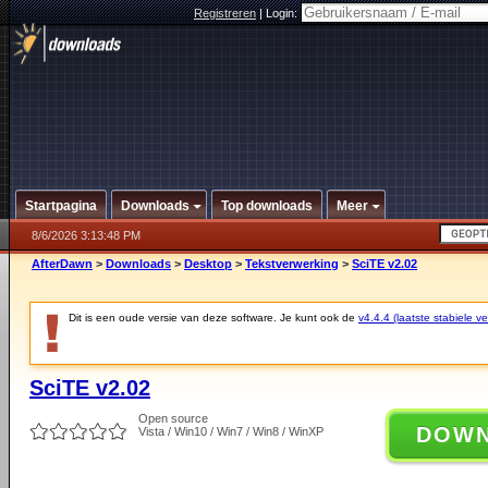
Registreren
|
Login:
Startpagina
Downloads
Top downloads
Meer
8/6/2026 3:13:48 PM
AfterDawn
>
Downloads
>
Desktop
>
Tekstverwerking
>
SciTE v2.02
Dit is een oude versie van deze software. Je kunt ook de
v4.4.4 (laatste stabiele ve
SciTE v2.02
Open source
DOW
Vista / Win10 / Win7 / Win8 / WinXP