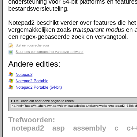
ondersteuning voor 64-bit platforms en feature
bestandsversleuteling.
Notepad2 beschikt verder over features die he
vergemakkelijken zoals
transparant modus
en
een regex-gebaseerde zoek en vervangtool.
Stel een correctie voor
Stuur ons een screenshot van deze software!
Andere edities:
Notepad2
Notepad2 Portable
Notepad2 Portable (64-bit)
HTML code om naar deze pagina te linken:
Trefwoorden:
notepad2
asp
assembly
c
c+