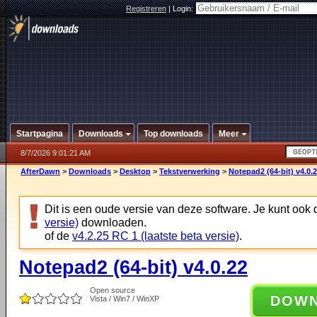
Registreren
|
Login:
Startpagina
Downloads
Top downloads
Meer
8/7/2026 9:01:21 AM
AfterDawn
>
Downloads
>
Desktop
>
Tekstverwerking
>
Notepad2 (64-bit) v4.0.
Dit is een oude versie van deze software. Je kunt ook
versie)
downloaden.
of de
v4.2.25 RC 1 (laatste beta versie)
.
Notepad2 (64-bit) v4.0.22
Open source
DOW
Vista / Win7 / WinXP