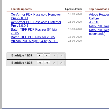
Laatste updates
Update datum
Top download
XenArmor PDF Password Remover
16-09-2020
Adobe Reader 
Pro v2.0.0.1
Calibre
XenArmor PDF Password Protector
16-09-2020
doPDF
Pro v1.0.0.1
Nitro PDF Rea
Batch TIFF PDF Resizer (64-bit)
15-09-2020
Nitro PDF Rea
v3.85
nederlands)
Batch TIFF PDF Resizer v3.85
15-09-2020
Vulcan PDF Merge (64-bit) v1.1.2
15-09-2020
Bladzijde 41/37:
Bladzijde 41/37: