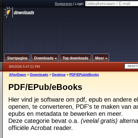
Registreren
|
Login:
Startpagina
Downloads
Top downloads
Meer
8/6/2026 5:47:21 PM
AfterDawn
>
Downloads
>
Desktop
>
PDF/EPub/eBooks
PDF/EPub/eBooks
Hier vind je software om pdf, epub en andere 
openen, te converteren, PDF's te maken van 
epubs en metadata te bewerken en meer.
Deze categorie bevat o.a.
(veelal gratis)
alterna
officiële Acrobat reader.