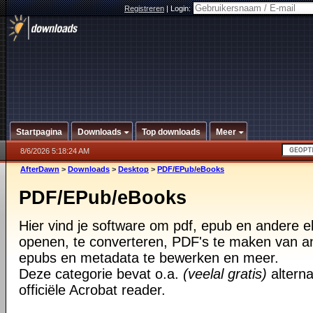
Registreren
|
Login:
Startpagina
Downloads
Top downloads
Meer
8/6/2026 5:18:24 AM
AfterDawn
>
Downloads
>
Desktop
>
PDF/EPub/eBooks
PDF/EPub/eBooks
Hier vind je software om pdf, epub en andere 
openen, te converteren, PDF's te maken van 
epubs en metadata te bewerken en meer.
Deze categorie bevat o.a.
(veelal gratis)
alterna
officiële Acrobat reader.