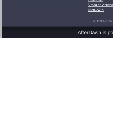
Vraag en Antwoo
Nieuws2.nl
© 1999-2026
AfterDawn is p