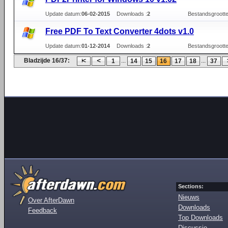
Update datum:
06-02-2015
Downloads :
2
Bestandsgrootte
Free PDF To Text Converter 4dots v1.0
Update datum:
01-12-2014
Downloads :
2
Bestandsgrootte
Bladzijde 16/37:
...
...
1
14
15
16
17
18
37
Sections:
Nieuws
Over AfterDawn
Downloads
Feedback
Top Downloads
Discussie