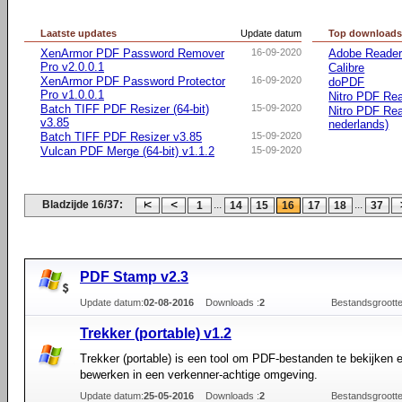
Laatste updates
Update datum
Top download
XenArmor PDF Password Remover
16-09-2020
Adobe Reader 
Pro v2.0.0.1
Calibre
XenArmor PDF Password Protector
16-09-2020
doPDF
Pro v1.0.0.1
Nitro PDF Rea
Batch TIFF PDF Resizer (64-bit)
15-09-2020
Nitro PDF Rea
v3.85
nederlands)
Batch TIFF PDF Resizer v3.85
15-09-2020
Vulcan PDF Merge (64-bit) v1.1.2
15-09-2020
Bladzijde 16/37:
...
...
1
14
15
16
17
18
37
PDF Stamp v2.3
Update datum:
02-08-2016
Downloads :
2
Bestandsgrootte
Trekker (portable) v1.2
Trekker (portable) is een tool om PDF-bestanden te bekijken e
bewerken in een verkenner-achtige omgeving.
Update datum:
25-05-2016
Downloads :
2
Bestandsgrootte