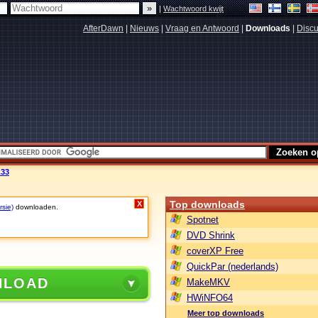
|
Wachtwoord kwijt
AfterDawn
|
Nieuws
|
Vraag en Antwoord
|
Downloads
|
Discu
.33
Top downloads
X
rsie)
downloaden.
Spotnet
DVD Shrink
coverXP Free
QuickPar (nederlands)
NLOAD
MakeMKV
HWiNFO64
Meer top downloads