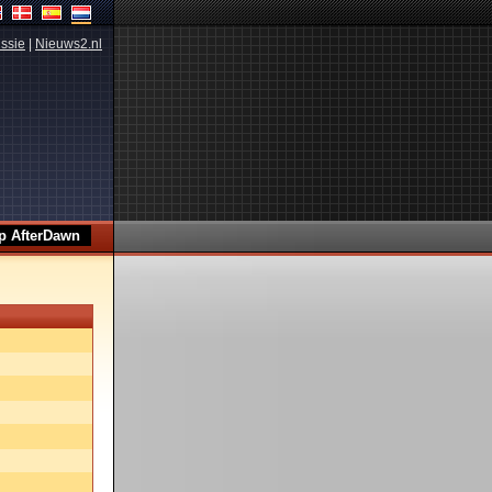
ssie
|
Nieuws2.nl