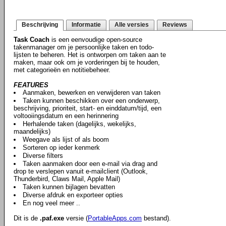
Beschrijving
Informatie
Alle versies
Reviews
Task Coach
is een eenvoudige open-source
takenmanager om je persoonlijke taken en todo-
lijsten te beheren. Het is ontworpen om taken aan te
maken, maar ook om je vorderingen bij te houden,
met categorieën en notitiebeheer.
FEATURES
Aanmaken, bewerken en verwijderen van taken
Taken kunnen beschikken over een onderwerp,
beschrijving, prioriteit, start- en einddatum/tijd, een
voltooiingsdatum en een herinnering
Herhalende taken (dagelijks, wekelijks,
maandelijks)
Weegave als lijst of als boom
Sorteren op ieder kenmerk
Diverse filters
Taken aanmaken door een e-mail via drag and
drop te verslepen vanuit e-mailclient (Outlook,
Thunderbird, Claws Mail, Apple Mail)
Taken kunnen bijlagen bevatten
Diverse afdruk en exporteer opties
En nog veel meer ..
Dit is de
.paf.exe
versie (
PortableApps.com
bestand).