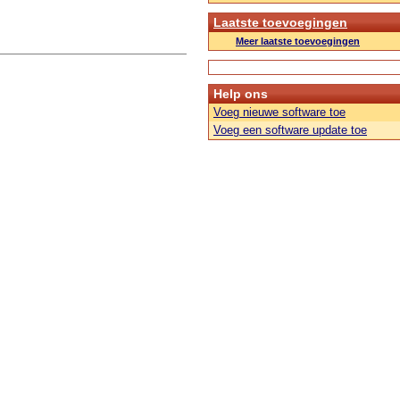
Laatste toevoegingen
Meer laatste toevoegingen
Help ons
Voeg nieuwe software toe
Voeg een software update toe