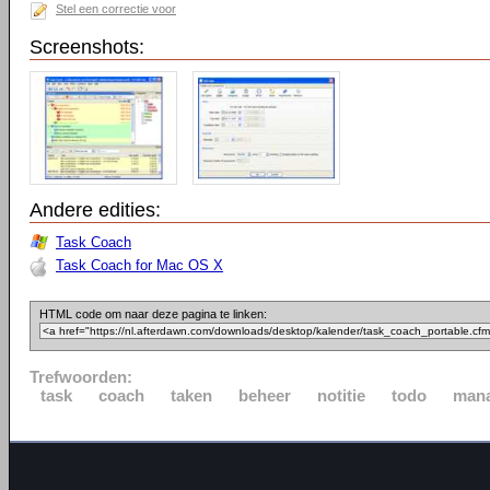
Stel een correctie voor
Screenshots:
Andere edities:
Task Coach
Task Coach for Mac OS X
HTML code om naar deze pagina te linken:
Trefwoorden:
task
coach
taken
beheer
notitie
todo
man