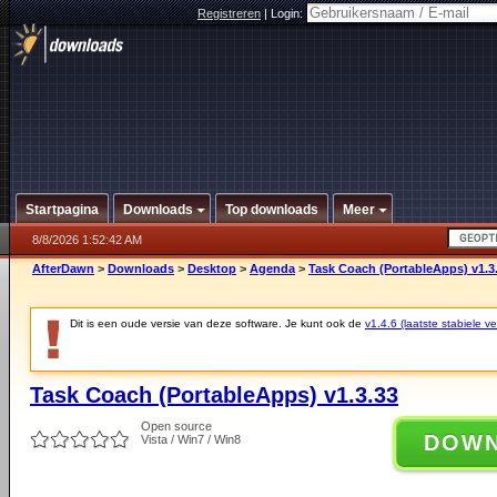
Registreren
|
Login:
Startpagina
Downloads
Top downloads
Meer
8/8/2026 1:52:42 AM
AfterDawn
>
Downloads
>
Desktop
>
Agenda
>
Task Coach (PortableApps) v1.3
Dit is een oude versie van deze software. Je kunt ook de
v1.4.6 (laatste stabiele ve
Task Coach (PortableApps) v1.3.33
Open source
DOW
Vista / Win7 / Win8