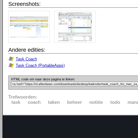
Screenshots:
Andere edities:
Task Coach
Task Coach (PortableApps)
HTML code om naar deze pagina te linken:
Trefwoorden:
task
coach
taken
beheer
notitie
todo
man