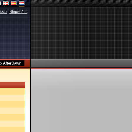
ssie
|
Nieuws2.nl