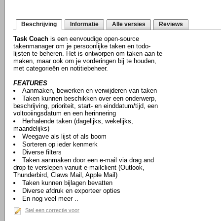
Beschrijving
Informatie
Alle versies
Reviews
Task Coach
is een eenvoudige open-source
takenmanager om je persoonlijke taken en todo-
lijsten te beheren. Het is ontworpen om taken aan te
maken, maar ook om je vorderingen bij te houden,
met categorieën en notitiebeheer.
FEATURES
Aanmaken, bewerken en verwijderen van taken
Taken kunnen beschikken over een onderwerp,
beschrijving, prioriteit, start- en einddatum/tijd, een
voltooiingsdatum en een herinnering
Herhalende taken (dagelijks, wekelijks,
maandelijks)
Weegave als lijst of als boom
Sorteren op ieder kenmerk
Diverse filters
Taken aanmaken door een e-mail via drag and
drop te verslepen vanuit e-mailclient (Outlook,
Thunderbird, Claws Mail, Apple Mail)
Taken kunnen bijlagen bevatten
Diverse afdruk en exporteer opties
En nog veel meer ..
Stel een correctie voor