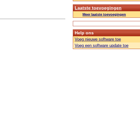
Laatste toevoegingen
Meer laatste toevoegingen
Help ons
Voeg nieuwe software toe
Voeg een software update toe