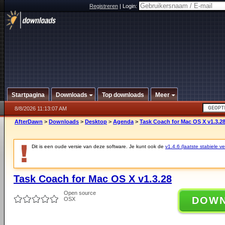
Registreren
|
Login:
Startpagina
Downloads
Top downloads
Meer
8/8/2026 11:13:07 AM
AfterDawn
>
Downloads
>
Desktop
>
Agenda
>
Task Coach for Mac OS X v1.3.2
Dit is een oude versie van deze software. Je kunt ook de
v1.4.6 (laatste stabiele ve
Task Coach for Mac OS X v1.3.28
Open source
DOW
OSX