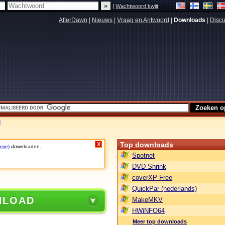
|
Wachtwoord kwijt
AfterDawn
|
Nieuws
|
Vraag en Antwoord
|
Downloads
|
Discu
8
Top downloads
X
rsie)
downloaden.
Spotnet
DVD Shrink
coverXP Free
QuickPar (nederlands)
NLOAD
MakeMKV
HWiNFO64
Meer top downloads