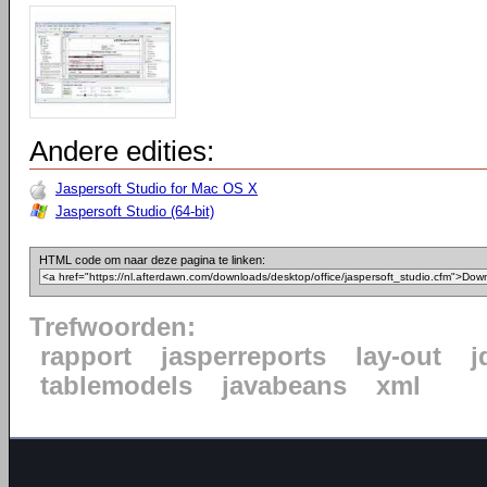
Andere edities:
Jaspersoft Studio for Mac OS X
Jaspersoft Studio (64-bit)
HTML code om naar deze pagina te linken:
Trefwoorden:
rapport
jasperreports
lay-out
j
tablemodels
javabeans
xml