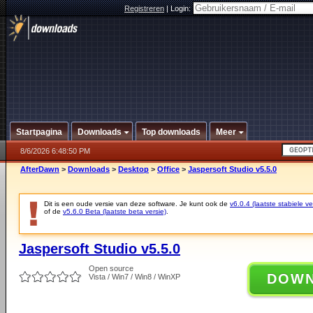
Registreren
|
Login:
Startpagina
Downloads
Top downloads
Meer
8/6/2026 6:48:50 PM
AfterDawn
>
Downloads
>
Desktop
>
Office
>
Jaspersoft Studio v5.5.0
Dit is een oude versie van deze software. Je kunt ook de
v6.0.4 (laatste stabiele ve
of de
v5.6.0 Beta (laatste beta versie)
.
Jaspersoft Studio v5.5.0
Open source
DOW
Vista / Win7 / Win8 / WinXP