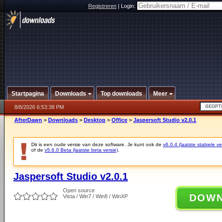
Registreren
|
Login:
Startpagina
Downloads
Top downloads
Meer
8/8/2026 6:53:38 PM
AfterDawn
>
Downloads
>
Desktop
>
Office
>
Jaspersoft Studio v2.0.1
Dit is een oude versie van deze software. Je kunt ook de
v6.0.4 (laatste stabiele ve
of de
v5.6.0 Beta (laatste beta versie)
.
Jaspersoft Studio v2.0.1
Open source
DOW
Vista / Win7 / Win8 / WinXP