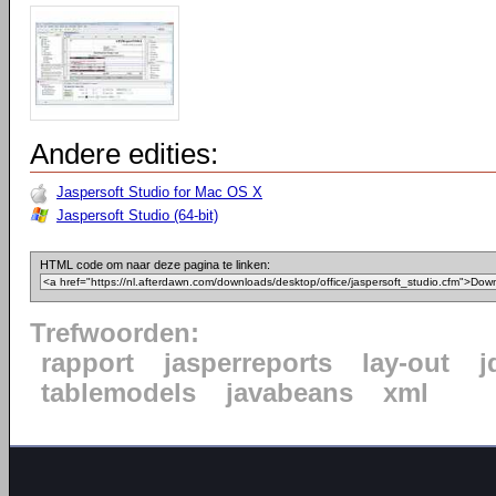
Andere edities:
Jaspersoft Studio for Mac OS X
Jaspersoft Studio (64-bit)
HTML code om naar deze pagina te linken:
Trefwoorden:
rapport
jasperreports
lay-out
j
tablemodels
javabeans
xml