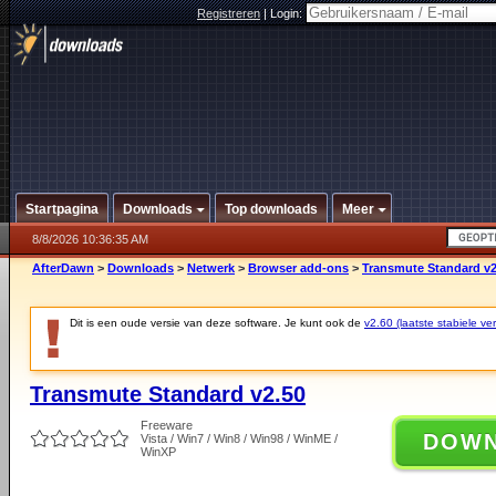
Registreren
|
Login:
Startpagina
Downloads
Top downloads
Meer
8/8/2026 10:36:35 AM
AfterDawn
>
Downloads
>
Netwerk
>
Browser add-ons
>
Transmute Standard v2
Dit is een oude versie van deze software. Je kunt ook de
v2.60 (laatste stabiele ver
Transmute Standard v2.50
Freeware
DOW
Vista / Win7 / Win8 / Win98 / WinME /
WinXP