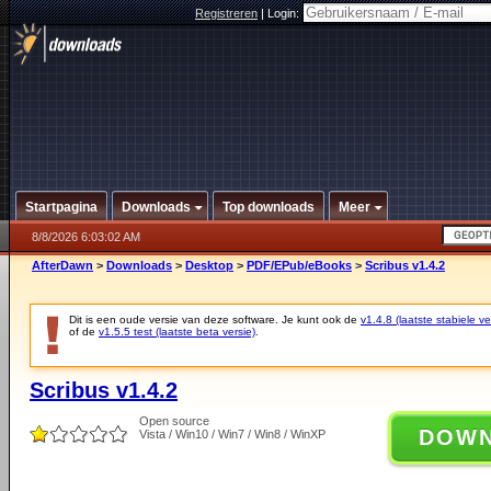
Registreren
|
Login:
Startpagina
Downloads
Top downloads
Meer
8/8/2026 6:03:02 AM
AfterDawn
>
Downloads
>
Desktop
>
PDF/EPub/eBooks
>
Scribus v1.4.2
Dit is een oude versie van deze software. Je kunt ook de
v1.4.8 (laatste stabiele ve
of de
v1.5.5 test (laatste beta versie)
.
Scribus v1.4.2
Open source
DOW
Vista / Win10 / Win7 / Win8 / WinXP