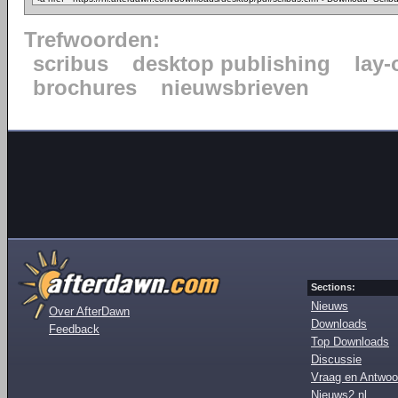
Trefwoorden:
scribus
desktop publishing
lay-
brochures
nieuwsbrieven
Sections:
Nieuws
Over AfterDawn
Downloads
Feedback
Top Downloads
Discussie
Vraag en Antwoo
Nieuws2.nl