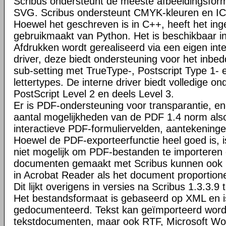
Scribus ondersteunt de meeste afbeeldingsfo
SVG. Scribus ondersteunt CMYK-kleuren en I
Hoewel het geschreven is in C++, heeft het ing
gebruikmaakt van Python. Het is beschikbaar i
Afdrukken wordt gerealiseerd via een eigen inte
driver, deze biedt ondersteuning voor het inbed
sub-setting met TrueType-, Postscript Type 1-
lettertypes. De interne driver biedt volledige o
PostScript Level 2 en deels Level 3.
Er is PDF-ondersteuning voor transparantie, en
aantal mogelijkheden van de PDF 1.4 norm al
interactieve PDF-formuliervelden, aantekeninge
Hoewel de PDF-exporteerfunctie heel goed is, 
niet mogelijk om PDF-bestanden te importeren
documenten gemaakt met Scribus kunnen ook 
in Acrobat Reader als het document proportione
Dit lijkt overigens in versies na Scribus 1.3.3.9 t
Het bestandsformaat is gebaseerd op XML en is
gedocumenteerd. Tekst kan geïmporteerd wor
tekstdocumenten, maar ook RTF, Microsoft W