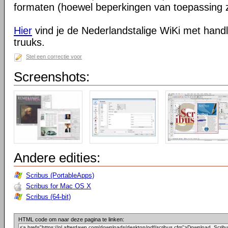
formaten (hoewel beperkingen van toepassing z
Hier
vind je de Nederlandstalige WiKi met handl
truuks.
Stel een correctie voor
Screenshots:
Andere edities:
Scribus (PortableApps)
Scribus for Mac OS X
Scribus (64-bit)
HTML code om naar deze pagina te linken: