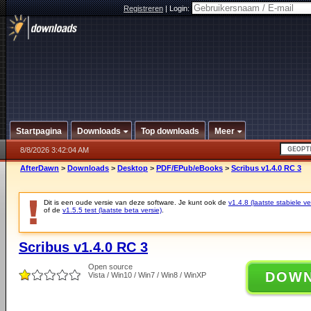
Registreren
|
Login:
Startpagina
Downloads
Top downloads
Meer
8/8/2026 3:42:04 AM
AfterDawn
>
Downloads
>
Desktop
>
PDF/EPub/eBooks
>
Scribus v1.4.0 RC 3
Dit is een oude versie van deze software. Je kunt ook de
v1.4.8 (laatste stabiele ve
of de
v1.5.5 test (laatste beta versie)
.
Scribus v1.4.0 RC 3
Open source
DOW
Vista / Win10 / Win7 / Win8 / WinXP