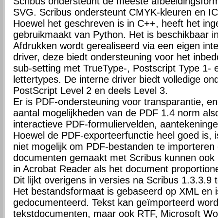
Scribus ondersteunt de meeste afbeeldingsfo
SVG. Scribus ondersteunt CMYK-kleuren en I
Hoewel het geschreven is in C++, heeft het ing
gebruikmaakt van Python. Het is beschikbaar i
Afdrukken wordt gerealiseerd via een eigen inte
driver, deze biedt ondersteuning voor het inbed
sub-setting met TrueType-, Postscript Type 1-
lettertypes. De interne driver biedt volledige o
PostScript Level 2 en deels Level 3.
Er is PDF-ondersteuning voor transparantie, en
aantal mogelijkheden van de PDF 1.4 norm al
interactieve PDF-formuliervelden, aantekeninge
Hoewel de PDF-exporteerfunctie heel goed is, 
niet mogelijk om PDF-bestanden te importeren
documenten gemaakt met Scribus kunnen ook 
in Acrobat Reader als het document proportione
Dit lijkt overigens in versies na Scribus 1.3.3.9 t
Het bestandsformaat is gebaseerd op XML en is
gedocumenteerd. Tekst kan geïmporteerd wor
tekstdocumenten, maar ook RTF, Microsoft W