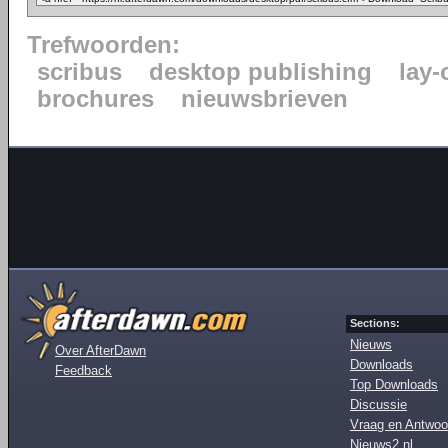
Trefwoorden:
scribus
desktop publishing
lay-
brochures
nieuwsbrieven
Sections:
Nieuws
Over AfterDawn
Downloads
Feedback
Top Downloads
Discussie
Vraag en Antwoo
Nieuws2.nl