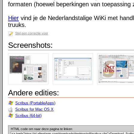
formaten (hoewel beperkingen van toepassing z
Hier
vind je de Nederlandstalige WiKi met handl
truuks.
Stel een correctie voor
Screenshots:
Andere edities:
Scribus (PortableApps)
Scribus for Mac OS X
Scribus (64-bit)
HTML code om naar deze pagina te linken: