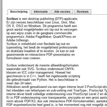
Beschrijving
Informatie
Alle versies
Reviews
Scribus
is een desktop publishing (DTP)-applicatie.
Er zijn versies beschikbaar voor Linux, Unix, Mac
OS X, OS/2 en Windows. Dit programma heeft een
groot aantal mogelijkheden om lay-out te verzorgen
op een wijze zoals in de gangbare commerciële
programma's: Adobe PageMaker, QuarkXPress en
Adobe InDesign.
Scribus is ontwikkeld voor flexibele lay-out en
typesetting, het biedt de mogelijkheid professionele
en drukklare kwaliteit af te leveren. Je kan er ook
geanimeerde en interactieve PDF-presentaties en
formulieren mee creëren.
Scribus ondersteunt de meeste afbeeldingsformaten
waaronder ook SVG. Scribus ondersteunt CMYK-
kleuren en ICC color management. Hoewel het
geschreven is in C++, heeft het ingebouwde scripting
die gebruikmaakt van Python. Het is beschikbaar in
meer dan 24 talen.
Afdrukken wordt gerealiseerd via een eigen interne level 3 PostScript-dri
het inbedden van lettertypen en sub-setting met TrueType-, Postscript T
interne driver biedt volledige ondersteuning voor PostScript Level 2 en d
Er is PDF-ondersteuning voor transparantie, encryptie en een groot aan
norm alsook PDF/X3, dus ook interactieve PDF-formuliervelden, aanteke
PDF-exporteerfunctie heel goed is, is het momenteel nog niet mogelijk 