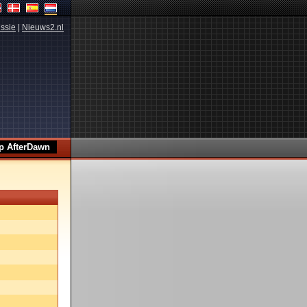
ssie
|
Nieuws2.nl