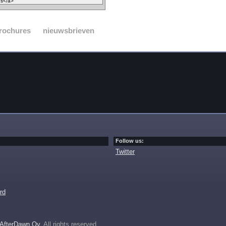
rochures
nieuwsbrieven
Follow us:
Twitter
rd
AfterDawn Oy
. All rights reserved