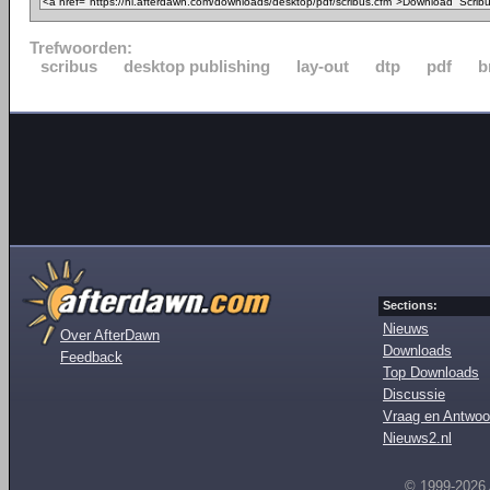
Trefwoorden:
scribus
desktop publishing
lay-out
dtp
pdf
b
Sections:
Nieuws
Over AfterDawn
Downloads
Feedback
Top Downloads
Discussie
Vraag en Antwoo
Nieuws2.nl
© 1999-2026