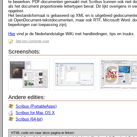
te bewerken. PDF-documenten gemaakt met Scribus kunnen ook niet do
als het document proportionele lettertypen bevat. Dit lijkt overigens in ve
opgelost.
Het bestandsformaat is gebaseerd op XML en is uitgebreid gedocumente
uit OpenDocument-tekstdocumenten, maar ook RTF, Microsoft Word .d
beperkingen van toepassing zijn).
Hier
vind je de Nederlandstalige WiKi met handleidingen, tips en truuks.
Stel een correctie voor
Screenshots:
Andere edities:
Scribus (PortableApps)
Scribus for Mac OS X
Scribus (64-bit)
HTML code om naar deze pagina te linken: