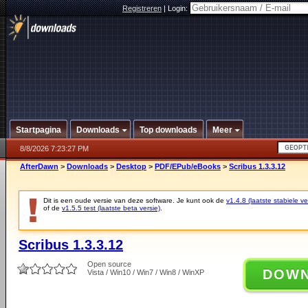
Registreren
|
Login:
Startpagina
Downloads
Top downloads
Meer
8/8/2026 7:23:27 PM
AfterDawn
>
Downloads
>
Desktop
>
PDF/EPub/eBooks
>
Scribus 1.3.3.12
Dit is een oude versie van deze software. Je kunt ook de
v1.4.8 (laatste stabiele ve
of de
v1.5.5 test (laatste beta versie)
.
Scribus 1.3.3.12
Open source
DOW
Vista / Win10 / Win7 / Win8 / WinXP