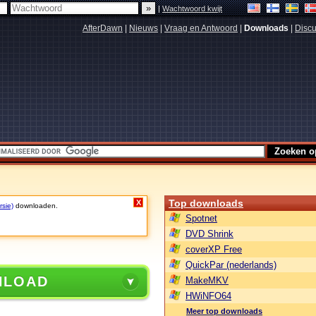
|
Wachtwoord kwijt
AfterDawn
|
Nieuws
|
Vraag en Antwoord
|
Downloads
|
Discu
Top downloads
X
rsie)
downloaden.
Spotnet
DVD Shrink
coverXP Free
QuickPar (nederlands)
NLOAD
MakeMKV
HWiNFO64
Meer top downloads