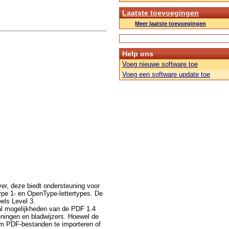
Laatste toevoegingen
Meer laatste toevoegingen
Help ons
Voeg nieuwe software toe
Voeg een software update toe
ver, deze biedt ondersteuning voor
ype 1- en OpenType-lettertypes. De
eels Level 3.
tal mogelijkheden van de PDF 1.4
ningen en bladwijzers. Hoewel de
om PDF-bestanden te importeren of