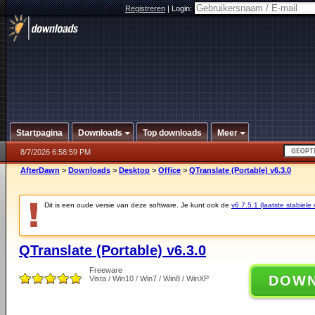
Registreren
|
Login:
Startpagina
Downloads
Top downloads
Meer
8/7/2026 6:58:59 PM
AfterDawn
>
Downloads
>
Desktop
>
Office
>
QTranslate (Portable) v6.3.0
Dit is een oude versie van deze software. Je kunt ook de
v6.7.5.1 (laatste stabiele 
QTranslate (Portable) v6.3.0
Freeware
DOW
Vista / Win10 / Win7 / Win8 / WinXP