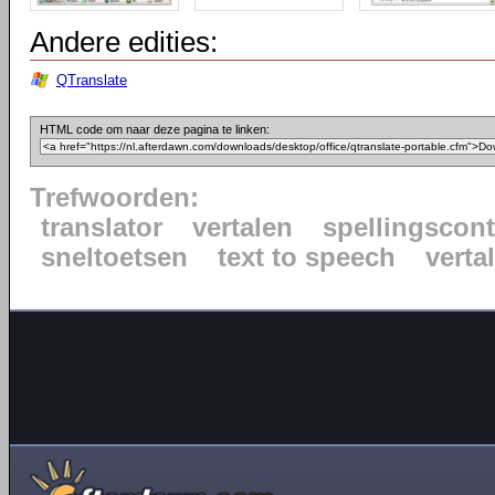
Andere edities:
QTranslate
HTML code om naar deze pagina te linken:
Trefwoorden:
translator
vertalen
spellingscont
sneltoetsen
text to speech
verta