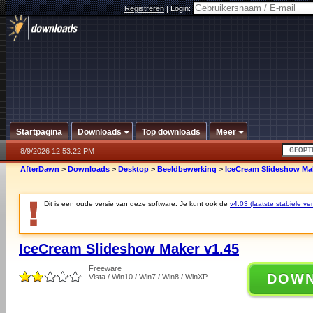
Registreren
|
Login:
Startpagina
Downloads
Top downloads
Meer
8/9/2026 12:53:22 PM
AfterDawn
>
Downloads
>
Desktop
>
Beeldbewerking
>
IceCream Slideshow Mak
Dit is een oude versie van deze software. Je kunt ook de
v4.03 (laatste stabiele ver
IceCream Slideshow Maker v1.45
Freeware
DOW
Vista / Win10 / Win7 / Win8 / WinXP