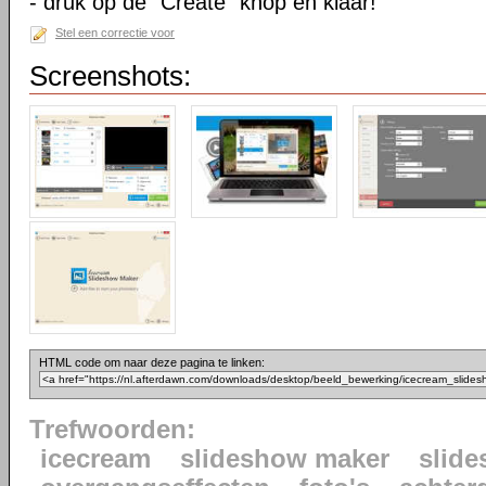
- druk op de “Create” knop en klaar!
Stel een correctie voor
Screenshots:
HTML code om naar deze pagina te linken:
Trefwoorden:
icecream
slideshow maker
slid