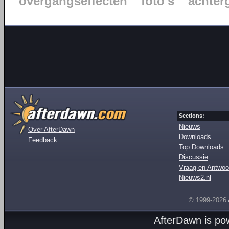
overgangseffecten
foto's
achter
Sections:
Nieuws
Over AfterDawn
Downloads
Feedback
Top Downloads
Discussie
Vraag en Antwoo
Nieuws2.nl
© 1999-2026
AfterDawn is p