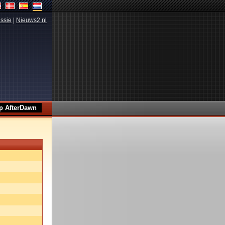
ssie
|
Nieuws2.nl