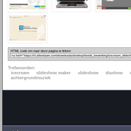
HTML code om naar deze pagina te linken:
Trefwoorden:
icecream
slideshow maker
slideshow
diashow
achtergrondmuziek