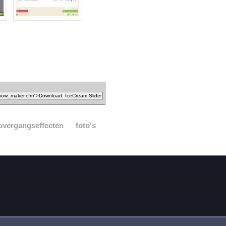
overgangseffecten
foto's