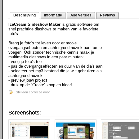
Beschrijving
Informatie
Alle versies
Reviews
IceCream Slideshow Maker
is gratis software om
snel prachtige diashows te maken van je favoriete
foto's.
Breng je foto's tot leven door er mooie
overgangseffecten en achtergrondmuziek aan toe te
voegen. Ook zonder technische kennis maak je
multimedia diashows in een paar minuten:
- voeg je foto's toe
- pas de overgangseffecten en duur van de dia's aan
- selecteer het mp3-bestand die je wilt gebruiken als
achtergrondmuziek
- preview jouw project
- druk op de “Create” knop en klaar!
Stel een correctie voor
Screenshots: