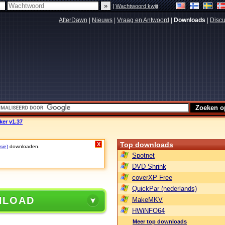
|
Wachtwoord kwijt
AfterDawn
|
Nieuws
|
Vraag en Antwoord
|
Downloads
|
Discu
er v1.37
Top downloads
X
sie)
downloaden.
Spotnet
DVD Shrink
coverXP Free
QuickPar (nederlands)
NLOAD
MakeMKV
HWiNFO64
Meer top downloads