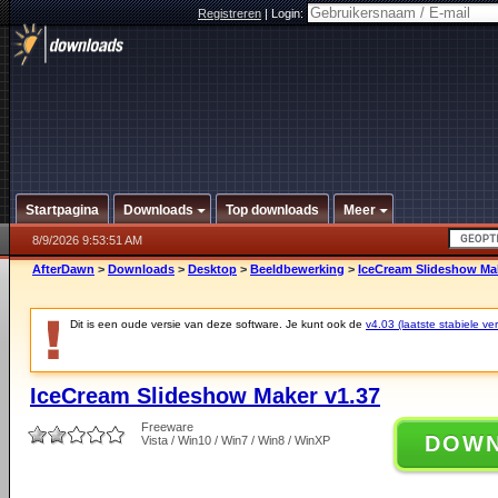
Registreren
|
Login:
Startpagina
Downloads
Top downloads
Meer
8/9/2026 9:53:51 AM
AfterDawn
>
Downloads
>
Desktop
>
Beeldbewerking
>
IceCream Slideshow Mak
Dit is een oude versie van deze software. Je kunt ook de
v4.03 (laatste stabiele ver
IceCream Slideshow Maker v1.37
Freeware
DOW
Vista / Win10 / Win7 / Win8 / WinXP