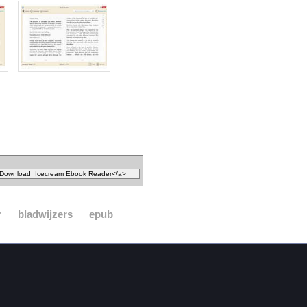
r
bladwijzers
epub