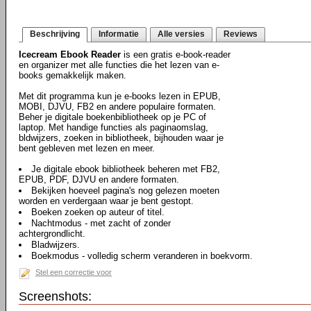
Beschrijving
Informatie
Alle versies
Reviews
Icecream Ebook Reader
is een gratis e-book-reader
en organizer met alle functies die het lezen van e-
books gemakkelijk maken.
Met dit programma kun je e-books lezen in EPUB,
MOBI, DJVU, FB2 en andere populaire formaten.
Beher je digitale boekenbibliotheek op je PC of
laptop. Met handige functies als paginaomslag,
bldwijzers, zoeken in bibliotheek, bijhouden waar je
bent gebleven met lezen en meer.
Je digitale ebook bibliotheek beheren met FB2,
EPUB, PDF, DJVU en andere formaten.
Bekijken hoeveel pagina's nog gelezen moeten
worden en verdergaan waar je bent gestopt.
Boeken zoeken op auteur of titel.
Nachtmodus - met zacht of zonder
achtergrondlicht.
Bladwijzers.
Boekmodus - volledig scherm veranderen in boekvorm.
Stel een correctie voor
Screenshots: