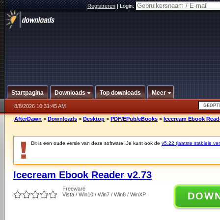
Registreren
|
Login:
Startpagina
Downloads
Top downloads
Meer
8/8/2026 10:31:45 AM
AfterDawn
>
Downloads
>
Desktop
>
PDF/EPub/eBooks
>
Icecream Ebook Reade
Dit is een oude versie van deze software. Je kunt ook de
v5.22 (laatste stabiele ver
Icecream Ebook Reader v2.73
Freeware
DOW
Vista / Win10 / Win7 / Win8 / WinXP