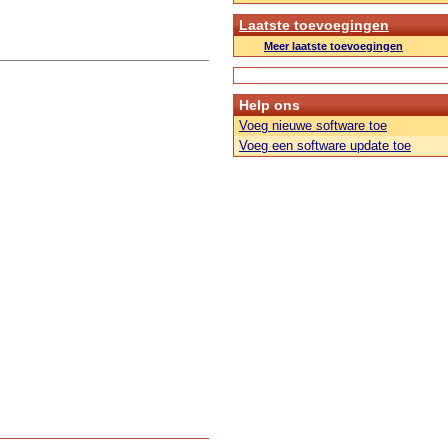
Laatste toevoegingen
Meer laatste toevoegingen
Help ons
Voeg nieuwe software toe
Voeg een software update toe