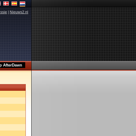
ssie
|
Nieuws2.nl