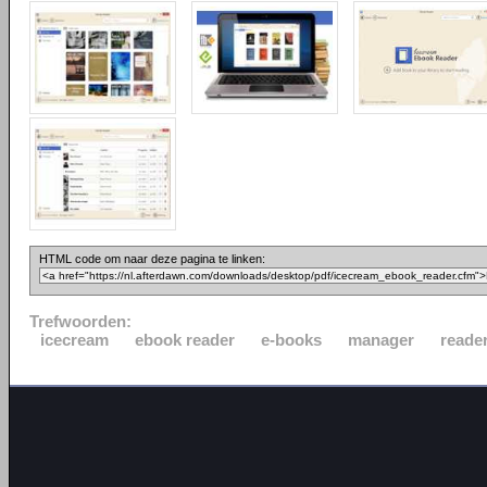
HTML code om naar deze pagina te linken:
Trefwoorden:
icecream
ebook reader
e-books
manager
reade