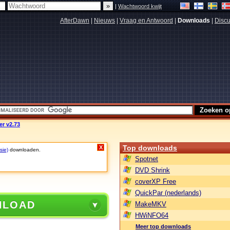
|
Wachtwoord kwijt
AfterDawn
|
Nieuws
|
Vraag en Antwoord
|
Downloads
|
Discu
r v2.73
Top downloads
X
sie)
downloaden.
Spotnet
DVD Shrink
coverXP Free
QuickPar (nederlands)
NLOAD
MakeMKV
HWiNFO64
Meer top downloads