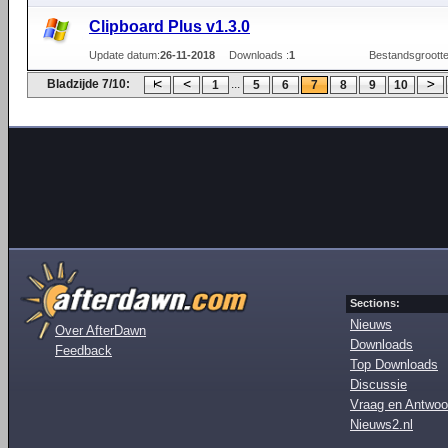
Clipboard Plus v1.3.0
Update datum:
26-11-2018
Downloads :
1
Bestandsgrootte
Bladzijde 7/10:
...
1
5
6
7
8
9
10
Sections:
Nieuws
Over AfterDawn
Downloads
Feedback
Top Downloads
Discussie
Vraag en Antwoo
Nieuws2.nl