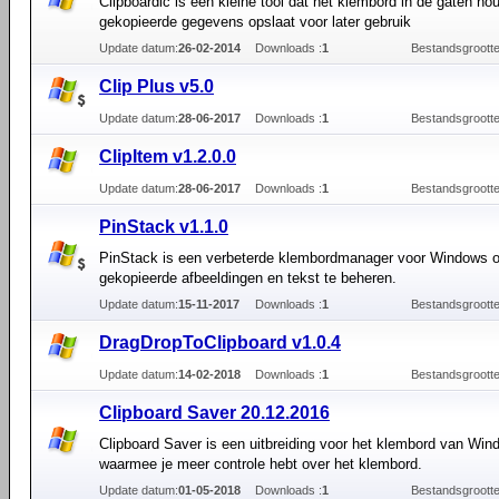
Clipboardic is een kleine tool dat het klembord in de gaten ho
gekopieerde gegevens opslaat voor later gebruik
Update datum:
26-02-2014
Downloads :
1
Bestandsgrootte
Clip Plus v5.0
Update datum:
28-06-2017
Downloads :
1
Bestandsgrootte
ClipItem v1.2.0.0
Update datum:
28-06-2017
Downloads :
1
Bestandsgrootte
PinStack v1.1.0
PinStack is een verbeterde klembordmanager voor Windows 
gekopieerde afbeeldingen en tekst te beheren.
Update datum:
15-11-2017
Downloads :
1
Bestandsgrootte
DragDropToClipboard v1.0.4
Update datum:
14-02-2018
Downloads :
1
Bestandsgrootte
Clipboard Saver 20.12.2016
Clipboard Saver is een uitbreiding voor het klembord van Wi
waarmee je meer controle hebt over het klembord.
Update datum:
01-05-2018
Downloads :
1
Bestandsgrootte