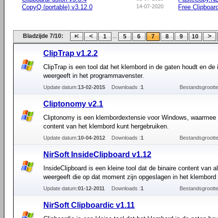
CopyQ (portable) v3.12.0
14-07-2020
Free Clipboar
Bladzijde 7/10:
...
1
5
6
7
8
9
10
ClipTrap v1.2.2
ClipTrap is een tool dat het klembord in de gaten houdt en de
weergeeft in het programmavenster.
Update datum:
13-02-2015
Downloads :
1
Bestandsgrootte
Cliptonomy v2.1
Cliptonomy is een klembordextensie voor Windows, waarmee 
content van het klembord kunt hergebruiken.
Update datum:
10-04-2012
Downloads :
1
Bestandsgrootte
NirSoft InsideClipboard v1.12
InsideClipboard is een kleine tool dat de binaire content van a
weergeeft die op dat moment zijn opgeslagen in het klembord
Update datum:
01-12-2011
Downloads :
1
Bestandsgrootte
NirSoft Clipboardic v1.11