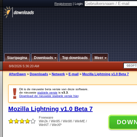
Registreren
|
Login:
Startpagina
Downloads
Top downloads
Meer
8/8/2026 5:36:20 AM
AfterDawn
>
Downloads
>
Netwerk
>
E-mail
>
Mozilla Lightning v1.0 Beta 7
Dit is de nieuwste beta versie van deze software.
de nieuwste
stabiele versie
is
v3.3
.
Download de nieuwste stabiele versie hier
.
Mozilla Lightning v1.0 Beta 7
Freeware
DOW
Win2k / Win95 / Win98 / WinME /
WinNT / WinXP