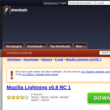
Registreren
|
Login:
Startpagina
Downloads
Top downloads
Meer
8/7/2026 9:19:49 PM
AfterDawn
>
Downloads
>
Netwerk
>
E-mail
>
Mozilla Lightning v0.8 RC 1
Dit is een oude versie van deze software. Je kunt ook de
v3.3 (laatste stabiele vers
of de
v1.0 Beta 7 (laatste beta versie)
.
Mozilla Lightning v0.8 RC 1
Freeware
DOW
Win2k / Win95 / Win98 / WinME /
WinNT / WinXP