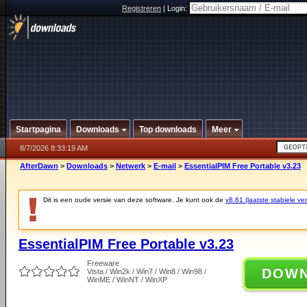
Registreren
|
Login:
Startpagina
Downloads
Top downloads
Meer
8/7/2026 8:33:19 AM
AfterDawn
>
Downloads
>
Netwerk
>
E-mail
>
EssentialPIM Free Portable v3.23
Dit is een oude versie van deze software. Je kunt ook de
v8.61 (laatste stabiele ver
EssentialPIM Free Portable v3.23
Freeware
DOW
Vista / Win2k / Win7 / Win8 / Win98 /
WinME / WinNT / WinXP