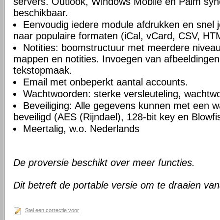
servers. Outlook, Windows Mobile en Palm syn
beschikbaar.
Eenvoudig iedere module afdrukken en snel 
naar populaire formaten (iCal, vCard, CSV, HT
Notities: boomstructuur met meerdere niveau
mappen en notities. Invoegen van afbeeldingen,
tekstopmaak.
Email met onbeperkt aantal accounts.
Wachtwoorden: sterke versleuteling, wachtw
Beveiliging: Alle gegevens kunnen met een 
beveiligd (AES (Rijndael), 128-bit key en Blowfi
Meertalig, w.o. Nederlands
De proversie beschikt over meer functies.
Dit betreft de portable versie om te draaien va
Stel een correctie voor