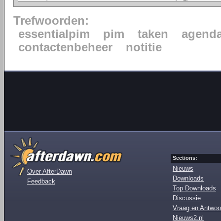
Trefwoorden:
essentialpim
pim
taken
agend
contactenbeheer
notitie
Sections:
Nieuws
Over AfterDawn
Downloads
Feedback
Top Downloads
Discussie
Vraag en Antwoo
Nieuws2.nl