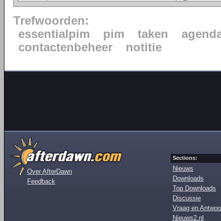
Trefwoorden:
essentialpim
pim
taken
agend
contactenbeheer
notitie
Sections:
Nieuws
Over AfterDawn
Downloads
Feedback
Top Downloads
Discussie
Vraag en Antwoo
Nieuws2.nl