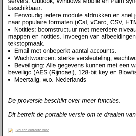
servers. Outlook, Windows Mobile en Palm syn
beschikbaar.
Eenvoudig iedere module afdrukken en snel 
naar populaire formaten (iCal, vCard, CSV, HT
Notities: boomstructuur met meerdere niveau
mappen en notities. Invoegen van afbeeldingen,
tekstopmaak.
Email met onbeperkt aantal accounts.
Wachtwoorden: sterke versleuteling, wachtw
Beveiliging: Alle gegevens kunnen met een 
beveiligd (AES (Rijndael), 128-bit key en Blowfi
Meertalig, w.o. Nederlands
De proversie beschikt over meer functies.
Dit betreft de portable versie om te draaien va
Stel een correctie voor