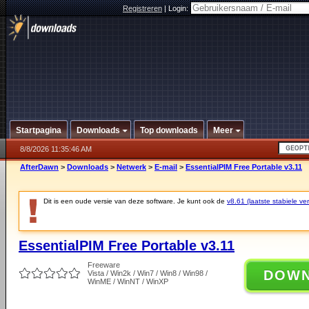
Registreren
|
Login:
Startpagina
Downloads
Top downloads
Meer
8/8/2026 11:35:46 AM
AfterDawn
>
Downloads
>
Netwerk
>
E-mail
>
EssentialPIM Free Portable v3.11
Dit is een oude versie van deze software. Je kunt ook de
v8.61 (laatste stabiele ver
EssentialPIM Free Portable v3.11
Freeware
DOW
Vista / Win2k / Win7 / Win8 / Win98 /
WinME / WinNT / WinXP