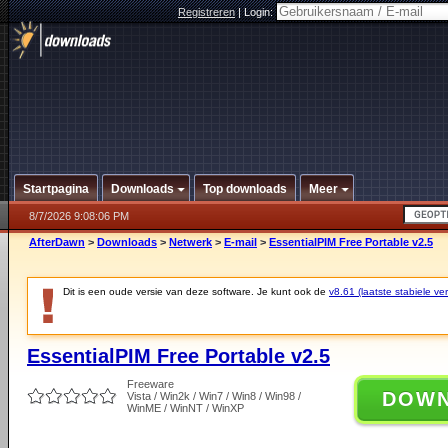
Registreren
|
Login:
Startpagina
Downloads
Top downloads
Meer
8/7/2026 9:08:06 PM
AfterDawn
>
Downloads
>
Netwerk
>
E-mail
>
EssentialPIM Free Portable v2.5
Dit is een oude versie van deze software. Je kunt ook de
v8.61 (laatste stabiele ver
EssentialPIM Free Portable v2.5
Freeware
DOW
Vista / Win2k / Win7 / Win8 / Win98 /
WinME / WinNT / WinXP