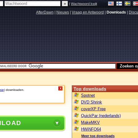
|
Wachtwoord kwijt
AfterDawn
|
Nieuws
|
Vraag en Antwoord
|
Downloads
|
Discu
Top downloads
X
sie)
downloaden.
Spotnet
DVD Shrink
coverXP Free
QuickPar (nederlands)
NLOAD
MakeMKV
HWiNFO64
Meer top downloads