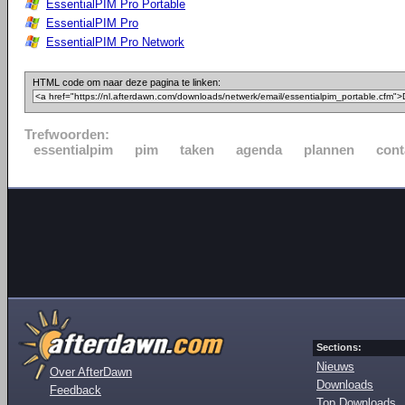
EssentialPIM Pro Portable
EssentialPIM Pro
EssentialPIM Pro Network
HTML code om naar deze pagina te linken:
Trefwoorden:
essentialpim
pim
taken
agenda
plannen
cont
Sections:
Nieuws
Over AfterDawn
Downloads
Feedback
Top Downloads