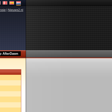
ssie
|
Nieuws2.nl