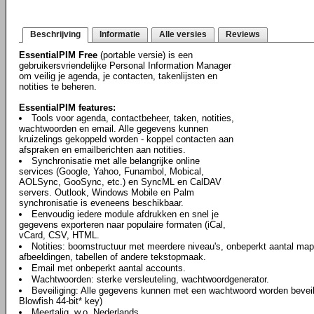
Beschrijving
Informatie
Alle versies
Reviews
EssentialPIM Free
(portable versie) is een
gebruikersvriendelijke Personal Information Manager
om veilig je agenda, je contacten, takenlijsten en
notities te beheren.
EssentialPIM features:
Tools voor agenda, contactbeheer, taken, notities,
wachtwoorden en email. Alle gegevens kunnen
kruizelings gekoppeld worden - koppel contacten aan
afspraken en emailberichten aan notities.
Synchronisatie met alle belangrijke online
services (Google, Yahoo, Funambol, Mobical,
AOLSync, GooSync, etc.) en SyncML en CalDAV
servers. Outlook, Windows Mobile en Palm
synchronisatie is eveneens beschikbaar.
Eenvoudig iedere module afdrukken en snel je
gegevens exporteren naar populaire formaten (iCal,
vCard, CSV, HTML.
Notities: boomstructuur met meerdere niveau's, onbeperkt aantal map
afbeeldingen, tabellen of andere tekstopmaak.
Email met onbeperkt aantal accounts.
Wachtwoorden: sterke versleuteling, wachtwoordgenerator.
Beveiliging: Alle gegevens kunnen met een wachtwoord worden beveili
Blowfish 44-bit* key)
Meertalig, w.o. Nederlands