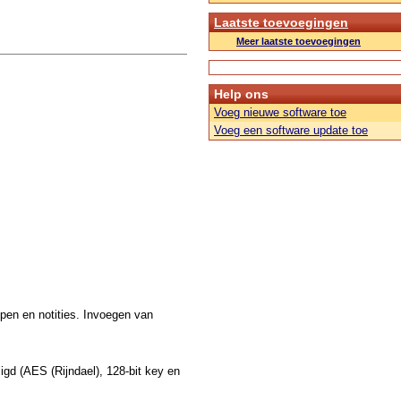
Laatste toevoegingen
Meer laatste toevoegingen
Help ons
Voeg nieuwe software toe
Voeg een software update toe
pen en notities. Invoegen van
gd (AES (Rijndael), 128-bit key en