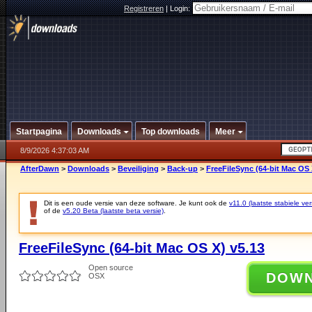
Registreren
|
Login:
Startpagina
Downloads
Top downloads
Meer
8/9/2026 4:37:03 AM
AfterDawn
>
Downloads
>
Beveiliging
>
Back-up
>
FreeFileSync (64-bit Mac OS 
Dit is een oude versie van deze software. Je kunt ook de
v11.0 (laatste stabiele ver
of de
v5.20 Beta (laatste beta versie)
.
FreeFileSync (64-bit Mac OS X) v5.13
Open source
DOW
OSX