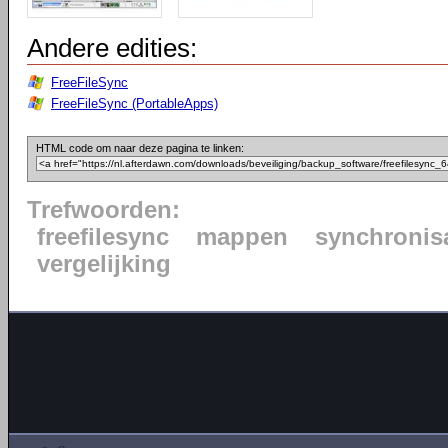
Andere edities:
FreeFileSync
FreeFileSync (PortableApps)
HTML code om naar deze pagina te linken:
Trefwoorden:
freefilesync
mappen
synchronisa
vergelijking