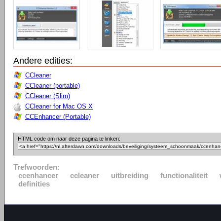
Andere edities:
CCleaner
CCleaner (portable)
CCleaner (Slim)
CCleaner for Mac OS X
CCEnhancer (Portable)
HTML code om naar deze pagina te linken:
Trefwoorden:
ccenhancer
ccleaner
uitbreiding
functionaliteit
definities