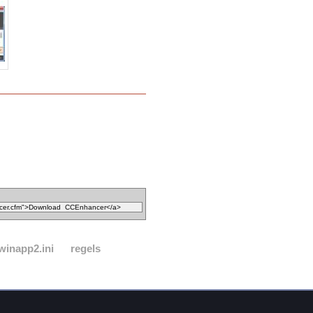
winapp2.ini
regels