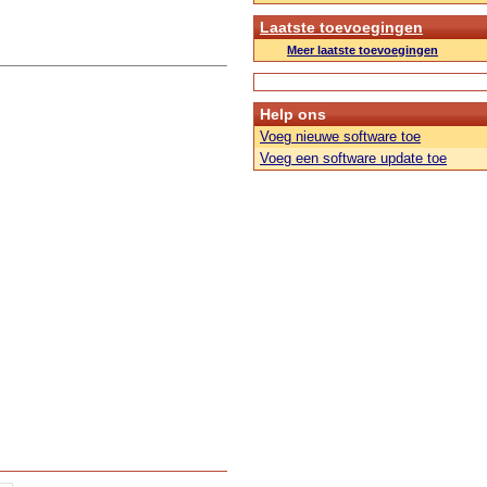
Laatste toevoegingen
Meer laatste toevoegingen
Help ons
Voeg nieuwe software toe
Voeg een software update toe