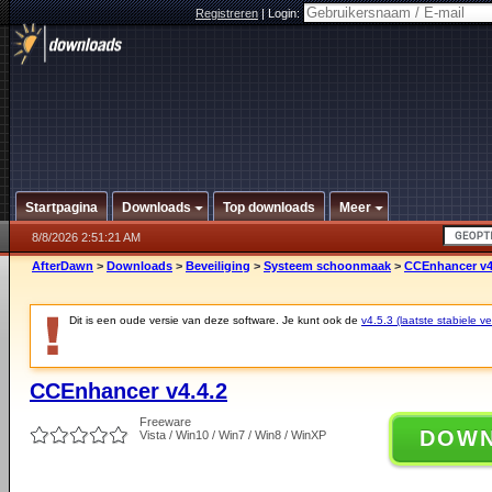
Registreren
|
Login:
Startpagina
Downloads
Top downloads
Meer
8/8/2026 2:51:21 AM
AfterDawn
>
Downloads
>
Beveiliging
>
Systeem schoonmaak
>
CCEnhancer v4
Dit is een oude versie van deze software. Je kunt ook de
v4.5.3 (laatste stabiele ve
CCEnhancer v4.4.2
Freeware
DOW
Vista / Win10 / Win7 / Win8 / WinXP