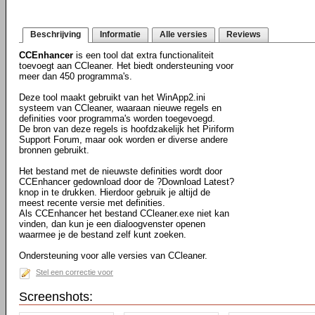
Beschrijving
Informatie
Alle versies
Reviews
CCEnhancer
is een tool dat extra functionaliteit
toevoegt aan CCleaner. Het biedt ondersteuning voor
meer dan 450 programma's.
Deze tool maakt gebruikt van het WinApp2.ini
systeem van CCleaner, waaraan nieuwe regels en
definities voor programma's worden toegevoegd.
De bron van deze regels is hoofdzakelijk het Piriform
Support Forum, maar ook worden er diverse andere
bronnen gebruikt.
Het bestand met de nieuwste definities wordt door
CCEnhancer gedownload door de ?Download Latest?
knop in te drukken. Hierdoor gebruik je altijd de
meest recente versie met definities.
Als CCEnhancer het bestand CCleaner.exe niet kan
vinden, dan kun je een dialoogvenster openen
waarmee je de bestand zelf kunt zoeken.
Ondersteuning voor alle versies van CCleaner.
Stel een correctie voor
Screenshots: