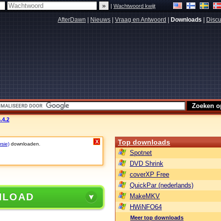
|
Wachtwoord kwijt
AfterDawn
|
Nieuws
|
Vraag en Antwoord
|
Downloads
|
Discu
.4.2
Top downloads
X
rsie)
downloaden.
Spotnet
DVD Shrink
coverXP Free
QuickPar (nederlands)
NLOAD
MakeMKV
HWiNFO64
Meer top downloads