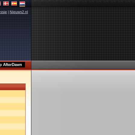
ssie
|
Nieuws2.nl