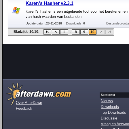
Karen's Hasher v2.3.1
Karen''s Hasher is een uitgebreide tool voor het berekenen en 
van hash-waarden van bestanden.
Update datum:
28-11-2018
Downloads :
0
Bestandsgrootte
Bladzijde 10/10:
...
1
8
9
10
Sections:
Nieuws
Over AfterDawn
Downloads
Feedback
Top Downloads
Discussie
Vraag en Antwoo