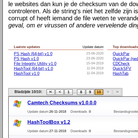
le websites dan kun je de checksum van de d
controleren. Als de string's niet het zelfde zijn 
corrupt of heeft iemand de file weten te veran
geval, om er virussen of andere vervelende di
Laatste updates
Update datum
Top download
PS Hash (64-bit) v1.0
23-06-2020
QuickPar
PS Hash v1.0
23-06-2020
QuickPar (ned
File Integrity Utility v1.0
15-04-2019
CDCheck
HashTool (64-bit) v1.0
11-04-2019
QuickSFV
HashTool v1.0
11-04-2019
HashTab
Bladzijde 10/10:
...
1
8
9
10
Camtech Checksums v1.0.0.0
Update datum:
26-11-2018
Downloads :
0
Bestandsgrootte
HashToolBox v1.2
Update datum:
27-11-2018
Downloads :
0
Bestandsgrootte