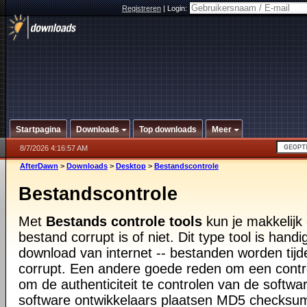
Registreren
|
Login:
Startpagina
Downloads
Top downloads
Meer
8/7/2026 4:16:57 AM
AfterDawn
>
Downloads
>
Desktop
>
Bestandscontrole
Bestandscontrole
Met
Bestands controle tools
kun je makkelijk
bestand corrupt is of niet. Dit type tool is hand
download van internet -- bestanden worden tij
corrupt. Een andere goede reden om een control
om de authenticiteit te controlen van de softwa
software ontwikkelaars plaatsen MD5 checksum 