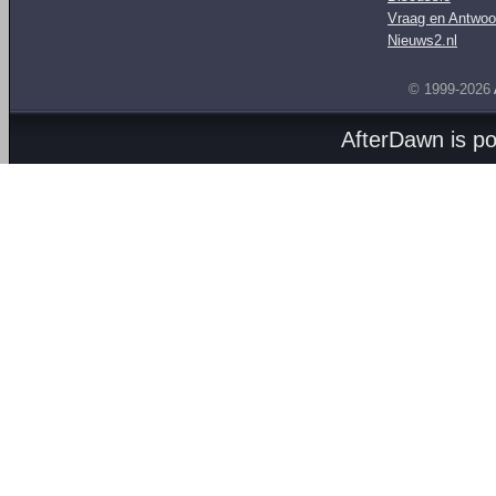
Vraag en Antwoo
Nieuws2.nl
© 1999-2026
AfterDawn is p