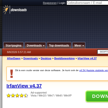
Registreren
|
Login:
Startpagina
Downloads
Top downloads
Meer
8/8/2026 5:57:21 AM
AfterDawn
>
Downloads
>
Desktop
>
Beeldbewerking
>
IrfanView v4.37
Dit is een oude versie van deze software. Je kunt ook de
v4.54 (laatste stabiele ver
IrfanView v4.37
Ad-supported
DOW
Vista / Win10 / Win7 / Win8 / WinXP