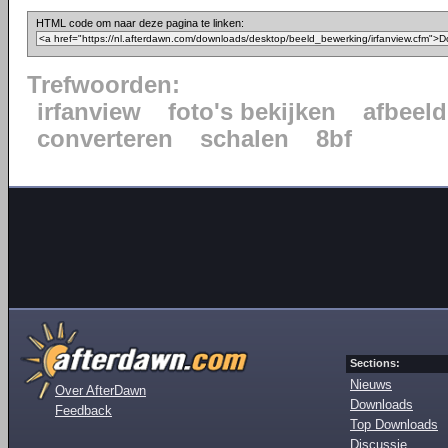
HTML code om naar deze pagina te linken:
Trefwoorden:
irfanview
foto's bekijken
afbeeld
converteren
schalen
8bf
Sections:
Nieuws
Over AfterDawn
Downloads
Feedback
Top Downloads
Discussie