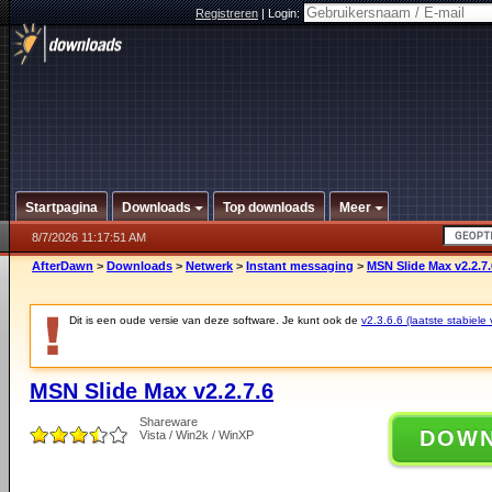
Registreren
|
Login:
Startpagina
Downloads
Top downloads
Meer
8/7/2026 11:17:51 AM
AfterDawn
>
Downloads
>
Netwerk
>
Instant messaging
>
MSN Slide Max v2.2.7.
Dit is een oude versie van deze software. Je kunt ook de
v2.3.6.6 (laatste stabiele 
MSN Slide Max v2.2.7.6
Shareware
DOW
Vista / Win2k / WinXP