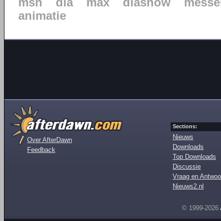
msn
dia
max
diashow
messe
animatie
Sections:
Nieuws
Over AfterDawn
Downloads
Feedback
Top Downloads
Discussie
Vraag en Antwoo
Nieuws2.nl
© 1999-2026