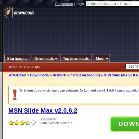
Registreren
|
Login:
Startpagina
Downloads
Top downloads
Meer
8/8/2026 3:37:06 AM
AfterDawn
>
Downloads
>
Netwerk
>
Instant messaging
>
MSN Slide Max v2.0.6.
Dit is een oude versie van deze software. Je kunt ook de
v2.3.6.6 (laatste stabiele 
MSN Slide Max v2.0.6.2
Shareware
DOW
Vista / Win2k / WinXP