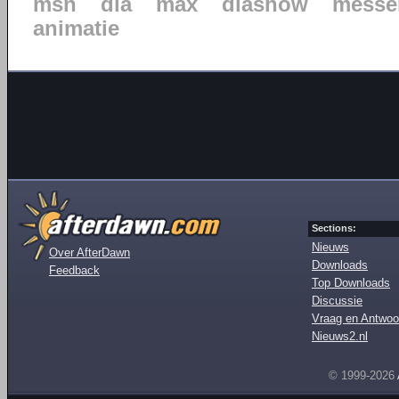
msn
dia
max
diashow
messe
animatie
Sections:
Nieuws
Over AfterDawn
Downloads
Feedback
Top Downloads
Discussie
Vraag en Antwoo
Nieuws2.nl
© 1999-2026