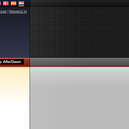
ssie
|
Nieuws2.nl