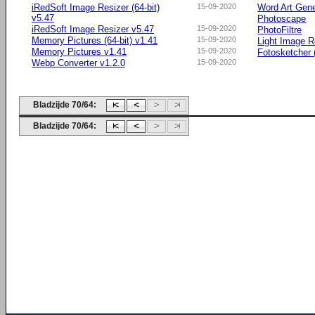
iRedSoft Image Resizer (64-bit)
15-09-2020
Word Art Gene
v5.47
Photoscape
iRedSoft Image Resizer v5.47
15-09-2020
PhotoFiltre
Memory Pictures (64-bit) v1.41
15-09-2020
Light Image R
Memory Pictures v1.41
15-09-2020
Fotosketcher (
Webp Converter v1.2.0
15-09-2020
Bladzijde 70/64:
Bladzijde 70/64: