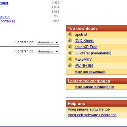
rator
4,439
4,094
3,883
esizer
3,303
portable)
2,536
Top downloads
Spotnet
DVD Shrink
Sorteren op:
coverXP Free
Sorteren op:
QuickPar (nederlands)
MakeMKV
HWiNFO64
Meer top downloads
Laatste toevoegingen
Meer laatste toevoegingen
Help ons
Voeg nieuwe software toe
Voeg een software update toe