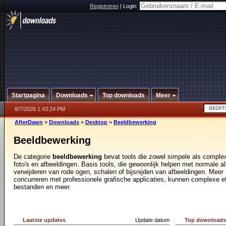
Registreren
|
Login:
Startpagina
Downloads
Top downloads
Meer
8/7/2026 1:43:24 PM
AfterDawn
>
Downloads
>
Desktop
>
Beeldbewerking
Beeldbewerking
De categorie
beeldbewerking
bevat tools die zowel simpele als comple
foto's en afbeeldingen. Basis tools, die gewoonlijk helpen met normale a
verwijderen van rode ogen, schalen of bijsnijden van afbeeldingen. Meer 
concurreren met professionele grafische applicaties, kunnen complexe e
bestanden en meer.
Laatste updates
Update datum
Top download