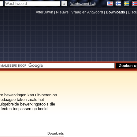
|
Wachtwoord kwijt
AfterDawn
|
Nieuws
|
Vraag en Antwoord
|
Downloads
|
Discu
xe bewerkingen kan uitvoeren op
lledaagse taken zoals het
uitgebreide bewerkingstools die
ffecten toepassen op beeld
s
Downloads